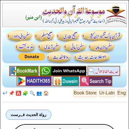
↩️
📌
🅰️
🧩
🔍
👥
🏠
Book Store
Ur-Latn
Eng
رواة الحديث فہرست