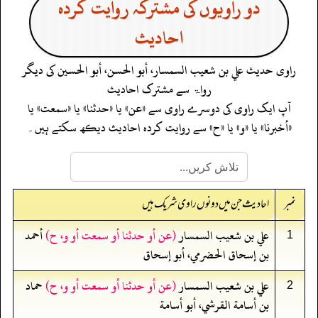
دو راویوں کی مشترکہ روایت کردہ
احادیث
راوی حدیث
علي بن شعيب السمسار، أبو الحسن، أبو الحسين
کی دیگر
رواۃ سے مشترک احادیث
آپ ایک راوی کی دوسرے راوی سے «عن» یا «حدثنا» یا «سمعت» یا
«أخبرنا» یا «و» یا «ح» سے روایت کردہ احادیث دیکھ سکتے ہیں۔
نمبر
احادیث جن میں دونوں راوی شریک ہیں
علي بن شعيب السمسار
(عن أو حدثنا أو سمعت أو و، ح)
أحمد
1
بن إسحاق الحضرمي، أبو إسحاق
علي بن شعيب السمسار
(عن أو حدثنا أو سمعت أو و، ح)
حماد
2
بن أسامة القرشي، أبو أسامة