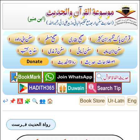
↩️
📌
🅰️
🧩
🔍
👥
🏠
Book Store
Ur-Latn
Eng
رواة الحديث فہرست