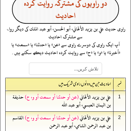
دو راویوں کی مشترکہ روایت کردہ
احادیث
راوی حدیث
علي بن يزيد الألهاني، أبو الحسن، أبو عبد الملك
کی دیگر رواۃ
سے مشترک احادیث
آپ ایک راوی کی دوسرے راوی سے «عن» یا «حدثنا» یا «سمعت» یا
«أخبرنا» یا «و» یا «ح» سے روایت کردہ احادیث دیکھ سکتے ہیں۔
نمبر
احادیث جن میں دونوں راوی شریک ہیں
علي بن يزيد الألهاني
(عن أو حدثنا أو سمعت أو و، ح)
حذيفة
1
بن اليمان العبسي، أبو عبد الله
علي بن يزيد الألهاني
(عن أو حدثنا أو سمعت أو و، ح)
القاسم
2
بن عبد الرحمن الشامي، أبو عبد الرحمن