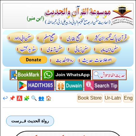
↩️
📌
🅰️
🧩
🔍
👥
🏠
Book Store
Ur-Latn
Eng
رواة الحديث فہرست