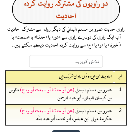
دو راویوں کی مشترکہ روایت کردہ
احادیث
راوی حدیث
عمرو بن مسلم اليماني
کی دیگر رواۃ سے مشترک احادیث
آپ ایک راوی کی دوسرے راوی سے «عن» یا «حدثنا» یا «سمعت» یا
«أخبرنا» یا «و» یا «ح» سے روایت کردہ احادیث دیکھ سکتے ہیں۔
نمبر
احادیث جن میں دونوں راوی شریک ہیں
عمرو بن مسلم اليماني
(عن أو حدثنا أو سمعت أو و، ح)
طاوس
1
بن كيسان اليماني، أبو عبد الرحمن
عمرو بن مسلم اليماني
(عن أو حدثنا أو سمعت أو و، ح)
2
عكرمة مولى ابن عباس، أبو مجالد، أبو عبد الله