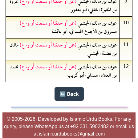
عوف بن مالك الجشمي
(عن أو حدثنا أو سمعت أو و، ح)
عروة
9
بن المغيرة الثقفي، أبو يعفور
عوف بن مالك الجشمي
(عن أو حدثنا أو سمعت أو و، ح)
10
مسروق بن الأجدع الهمداني، أبو عائشة
عوف بن مالك الجشمي
(عن أو حدثنا أو سمعت أو و، ح)
مالك
11
بن نضلة الجشمي
عوف بن مالك الجشمي
(عن أو حدثنا أو سمعت أو و، ح)
محمد
12
بن العلاء الهمداني، أبو كريب
Back ⬅️
© 2005-2026, Developed by Islamic Urdu Books, For any
query, please WhatsApp us at +92 331 5902482 or email us
at islamicurdubooks@gmail.com