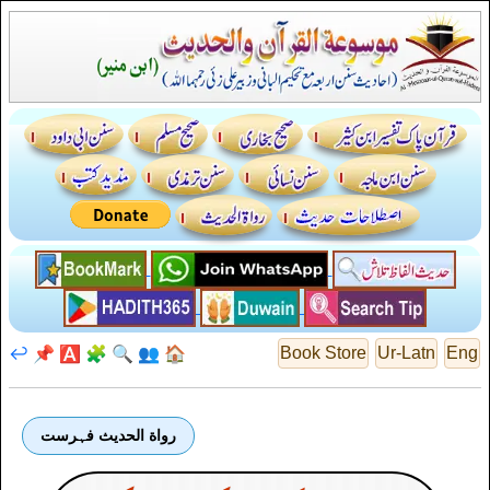
↩️
📌
🅰️
🧩
🔍
👥
🏠
Book Store
Ur-Latn
Eng
رواة الحديث فہرست