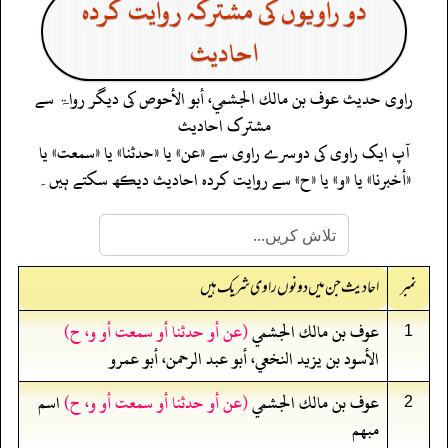
دو راویوں کی مشترکہ روایت کردہ
احادیث
راوی حدیث
عوف بن مالك الجشمي، أبو الأحوص
کی دیگر رواۃ سے
مشترک احادیث
آپ ایک راوی کی دوسرے راوی سے «عن» یا «حدثنا» یا «سمعت» یا
«أخبرنا» یا «و» یا «ح» سے روایت کردہ احادیث دیکھ سکتے ہیں۔
نمبر
احادیث جن میں دونوں راوی شریک ہیں
عوف بن مالك الجشمي
(عن أو حدثنا أو سمعت أو و، ح)
1
الأسود بن يزيد النخعي، أبو عبد الرحمن، أبو عمرو
عوف بن مالك الجشمي
(عن أو حدثنا أو سمعت أو و، ح)
اسم
2
مبهم