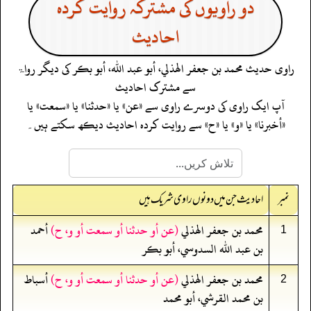
دو راویوں کی مشترکہ روایت کردہ
احادیث
راوی حدیث
محمد بن جعفر الهذلي، أبو عبد الله، أبو بكر
کی دیگر رواۃ
سے مشترک احادیث
آپ ایک راوی کی دوسرے راوی سے «عن» یا «حدثنا» یا «سمعت» یا
«أخبرنا» یا «و» یا «ح» سے روایت کردہ احادیث دیکھ سکتے ہیں۔
نمبر
احادیث جن میں دونوں راوی شریک ہیں
محمد بن جعفر الهذلي
(عن أو حدثنا أو سمعت أو و، ح)
أحمد
1
بن عبد الله السدوسي، أبو بكر
محمد بن جعفر الهذلي
(عن أو حدثنا أو سمعت أو و، ح)
أسباط
2
بن محمد القرشي، أبو محمد