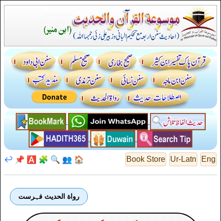
↩️
📌
🅰️
🧩
🔍
👥
🏠
Book Store
Ur-Latn
Eng
رواة الحديث فہرست