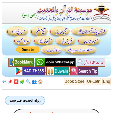
↩️
📌
🅰️
🧩
🔍
👥
🏠
Book Store
Ur-Latn
Eng
رواة الحديث فہرست