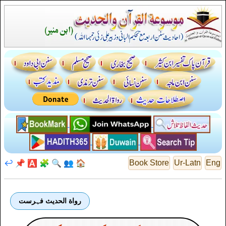
↩️
📌
🅰️
🧩
🔍
👥
🏠
Book Store
Ur-Latn
Eng
رواة الحديث فہرست