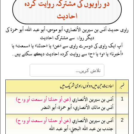
دو راویوں کی مشترکہ روایت کردہ
احادیث
راوی حدیث
أنس بن سيرين الأنصاري، أبو موسى، أبو عبد الله، أبو حمزة
کی
دیگر رواۃ سے مشترک احادیث
آپ ایک راوی کی دوسرے راوی سے «عن» یا «حدثنا» یا «سمعت» یا
«أخبرنا» یا «و» یا «ح» سے روایت کردہ احادیث دیکھ سکتے ہیں۔
نمبر
احادیث جن میں دونوں راوی شریک ہیں
أنس بن سيرين الأنصاري
(عن أو حدثنا أو سمعت أو و، ح)
1
أنس بن مالك الأنصاري، أبو حمزة، أبو النضر
أنس بن سيرين الأنصاري
(عن أو حدثنا أو سمعت أو و، ح)
2
جندب بن عبد الله البجلي، أبو عبد الله