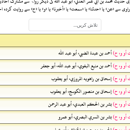
وی حدیث
محمد بن أبي عمر العدني، أبو عبد الله
کی دیگر رواۃ سے مشترک احاد
ی سے «عن» یا «حدثنا» یا «سمعت» یا «أخبرنا» یا «و» یا «ح» سے روایت کرد
 أو و، ح)
أحمد بن عبدة الضبي، أبو عبد الله
 أو و، ح)
أحمد بن منيع البغوي، أبو عبد الله، أبو جعفر
 أو و، ح)
إسحاق بن راهويه المروزي، أبو يعقوب
 أو و، ح)
إسحاق بن منصور الكوسج، أبو يعقوب
 أو و، ح)
بشر بن الحكم العبدي، أبو عبد الرحمن
 أو و، ح)
بشر بن السري البصري، أبو عمرو
 أو و، ح)
الحسين بن حريث الخزاعي، أبو عمار