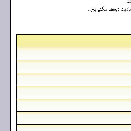
یث
ہ احادیث دیکھ سکتے ہیں۔