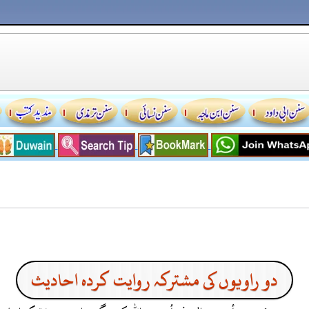
دو راویوں کی مشترکہ روایت کردہ احادیث