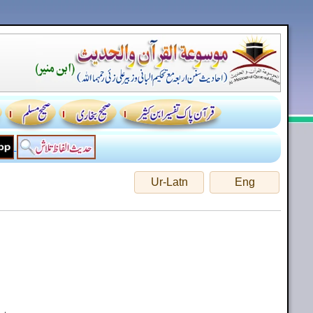
Ur-Latn
Eng