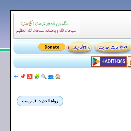
↩️
📌
🅰️
🧩
🔍
👥
🏠
رواة الحديث فہرست