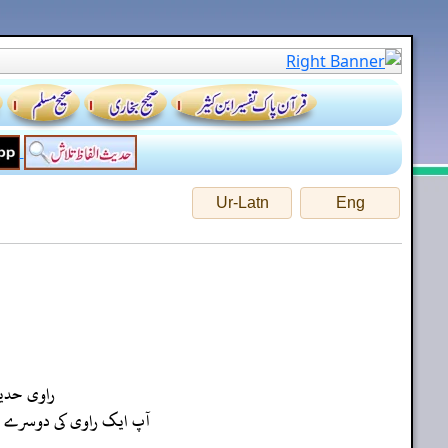
Ur-Latn
Eng
راوی حد
آپ ایک راوی کی دوسرے راو