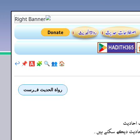
↩️
📌
🅰️
🧩
🔍
👥
🏠
رواة الحديث فہرست
 احادیث
ہ احادیث دیکھ سکتے ہیں۔