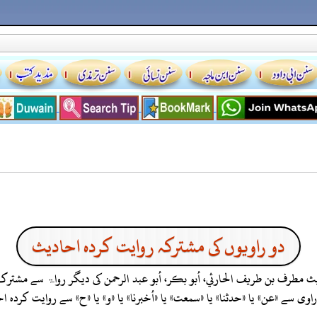
دو راویوں کی مشترکہ روایت کردہ احادیث
یث
مطرف بن طريف الحارثي، أبو بكر، أبو عبد الرحمن
کی دیگر رواۃ سے مشترک
ی سے «عن» یا «حدثنا» یا «سمعت» یا «أخبرنا» یا «و» یا «ح» سے روایت کرد