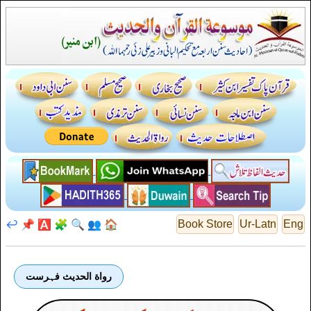
↩️
📌
🅰️
🧩
🔍
👥
🏠
Book Store
Ur-Latn
Eng
رواة الحديث فہرست