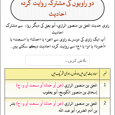
دو راویوں کی مشترکہ روایت کردہ
احادیث
راوی حدیث
المعلى بن منصور الرازي، أبو يعلى
کی دیگر رواۃ سے مشترک
احادیث
آپ ایک راوی کی دوسرے راوی سے «عن» یا «حدثنا» یا «سمعت» یا
«أخبرنا» یا «و» یا «ح» سے روایت کردہ احادیث دیکھ سکتے ہیں۔
نمبر
احادیث جن میں دونوں راوی شریک ہیں
المعلى بن منصور الرازي
(عن أو حدثنا أو سمعت أو و، ح)
1
إسحاق بن منصور الكوسج، أبو يعقوب
المعلى بن منصور الرازي
(عن أو حدثنا أو سمعت أو و، ح)
بشر
2
بن آدم الضرير، أبو عبد الله