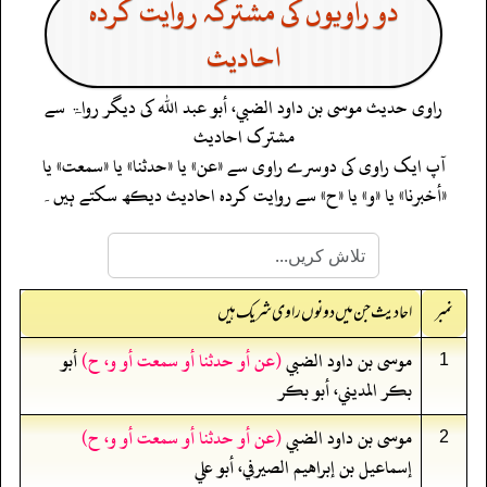
دو راویوں کی مشترکہ روایت کردہ
احادیث
راوی حدیث
موسى بن داود الضبي، أبو عبد الله
کی دیگر رواۃ سے
مشترک احادیث
آپ ایک راوی کی دوسرے راوی سے «عن» یا «حدثنا» یا «سمعت» یا
«أخبرنا» یا «و» یا «ح» سے روایت کردہ احادیث دیکھ سکتے ہیں۔
نمبر
احادیث جن میں دونوں راوی شریک ہیں
موسى بن داود الضبي
(عن أو حدثنا أو سمعت أو و، ح)
أبو
1
بكر المديني، أبو بكر
موسى بن داود الضبي
(عن أو حدثنا أو سمعت أو و، ح)
2
إسماعيل بن إبراهيم الصيرفي، أبو علي