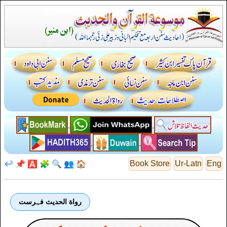
↩️
📌
🅰️
🧩
🔍
👥
🏠
Book Store
Ur-Latn
Eng
رواة الحديث فہرست