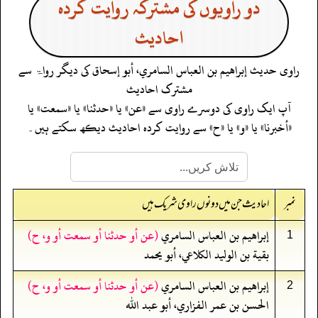
دو راویوں کی مشترکہ روایت کردہ
احادیث
راوی حدیث
إبراهيم بن العباس السامري، أبو إسحاق
کی دیگر رواۃ سے
مشترک احادیث
آپ ایک راوی کی دوسرے راوی سے «عن» یا «حدثنا» یا «سمعت» یا
«أخبرنا» یا «و» یا «ح» سے روایت کردہ احادیث دیکھ سکتے ہیں۔
نمبر
احادیث جن میں دونوں راوی شریک ہیں
إبراهيم بن العباس السامري
(عن أو حدثنا أو سمعت أو و، ح)
1
بقية بن الوليد الكلاعي، أبو يحمد
إبراهيم بن العباس السامري
(عن أو حدثنا أو سمعت أو و، ح)
2
الحسن بن عمر الفزاري، أبو عبد الله