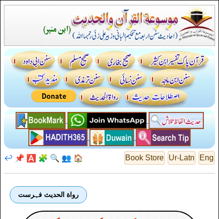
↩️
📌
🅰️
🧩
🔍
👥
🏠
Book Store
Ur-Latn
Eng
رواة الحديث فہرست