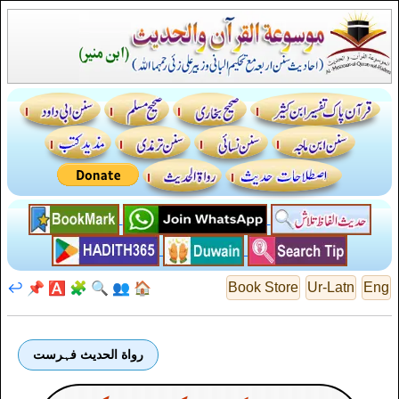
↩️
📌
🅰️
🧩
🔍
👥
🏠
Book Store
Ur-Latn
Eng
رواة الحديث فہرست