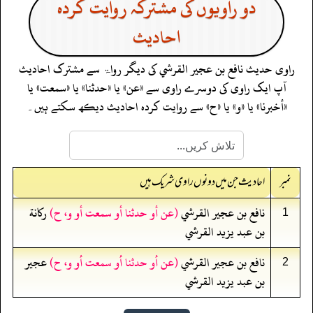
دو راویوں کی مشترکہ روایت کردہ
احادیث
راوی حدیث
نافع بن عجير القرشي
کی دیگر رواۃ سے مشترک احادیث
آپ ایک راوی کی دوسرے راوی سے «عن» یا «حدثنا» یا «سمعت» یا
«أخبرنا» یا «و» یا «ح» سے روایت کردہ احادیث دیکھ سکتے ہیں۔
نمبر
احادیث جن میں دونوں راوی شریک ہیں
نافع بن عجير القرشي
(عن أو حدثنا أو سمعت أو و، ح)
ركانة
1
بن عبد يزيد القرشي
نافع بن عجير القرشي
(عن أو حدثنا أو سمعت أو و، ح)
عجير
2
بن عبد يزيد القرشي