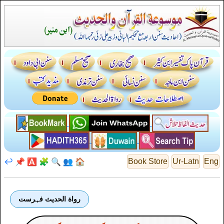
↩️
📌
🅰️
🧩
🔍
👥
🏠
Book Store
Ur-Latn
Eng
رواة الحديث فہرست