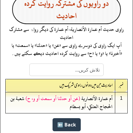
دو راویوں کی مشترکہ روایت کردہ
احادیث
راوی حدیث
أم عمارة الأنصارية، أم عمارة
کی دیگر رواۃ سے مشترک
احادیث
آپ ایک راوی کی دوسرے راوی سے «عن» یا «حدثنا» یا «سمعت» یا
«أخبرنا» یا «و» یا «ح» سے روایت کردہ احادیث دیکھ سکتے ہیں۔
نمبر
احادیث جن میں دونوں راوی شریک ہیں
أم عمارة الأنصارية
(عن أو حدثنا أو سمعت أو و، ح)
شعبة بن
1
الحجاج العتكي، أبو بسطام
Back ⬅️