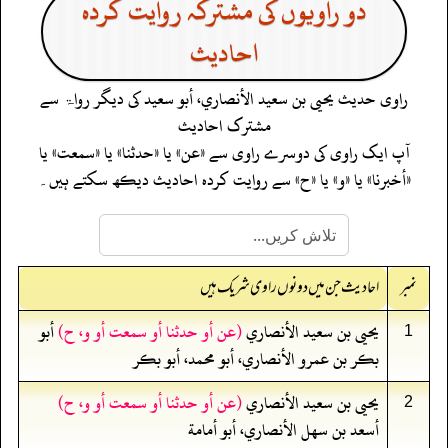
دو راویوں کی مشترکہ روایت کردہ
احادیث
راوی حدیث
يحيى بن سعيد الأنصاري، أبو سعيد
کی دیگر رواۃ سے
مشترک احادیث
آپ ایک راوی کی دوسرے راوی سے «عن» یا «حدثنا» یا «سمعت» یا
«أخبرنا» یا «و» یا «ح» سے روایت کردہ احادیث دیکھ سکتے ہیں۔
نمبر
احادیث جن میں دونوں راوی شریک ہیں
يحيى بن سعيد الأنصاري
(عن أو حدثنا أو سمعت أو و، ح)
أبو
1
بكر بن عمرو الأنصاري، أبو محمد، أبو بكر
يحيى بن سعيد الأنصاري
(عن أو حدثنا أو سمعت أو و، ح)
2
أسعد بن سهل الأنصاري، أبو أمامة