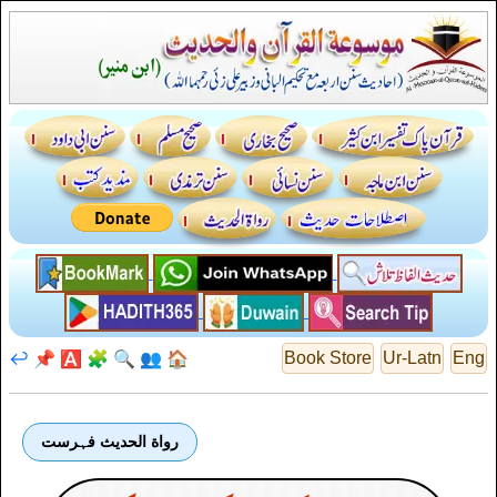
↩️
📌
🅰️
🧩
🔍
👥
🏠
Book Store
Ur-Latn
Eng
رواة الحديث فہرست