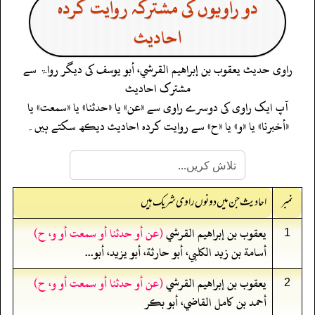
دو راویوں کی مشترکہ روایت کردہ
احادیث
راوی حدیث
يعقوب بن إبراهيم القرشي، أبو يوسف
کی دیگر رواۃ سے
مشترک احادیث
آپ ایک راوی کی دوسرے راوی سے «عن» یا «حدثنا» یا «سمعت» یا
«أخبرنا» یا «و» یا «ح» سے روایت کردہ احادیث دیکھ سکتے ہیں۔
نمبر
احادیث جن میں دونوں راوی شریک ہیں
يعقوب بن إبراهيم القرشي
(عن أو حدثنا أو سمعت أو و، ح)
1
أسامة بن زيد الكلبي، أبو حارثة، أبو يزيد، أبو...
يعقوب بن إبراهيم القرشي
(عن أو حدثنا أو سمعت أو و، ح)
2
أحمد بن كامل القاضي، أبو بكر