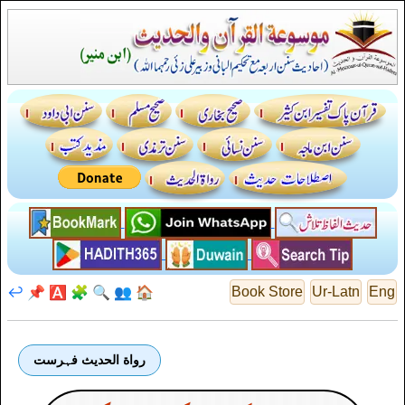
↩️
📌
🅰️
🧩
🔍
👥
🏠
Book Store
Ur-Latn
Eng
رواة الحديث فہرست