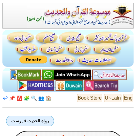
↩️
📌
🅰️
🧩
🔍
👥
🏠
Book Store
Ur-Latn
Eng
رواة الحديث فہرست