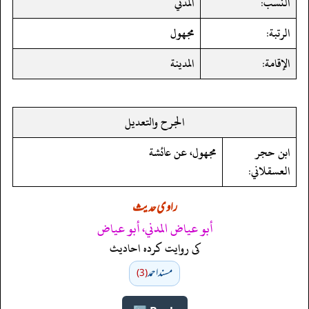
النسب:
المدني
الرتبة:
مجهول
الإقامة:
المدينة
الجرح والتعديل
ابن حجر
مجهول، عن عائشة
العسقلاني:
راوی حدیث
أبو عياض المدني، أبو عياض
کی روایت کردہ احادیث
مسند احمد
(3)