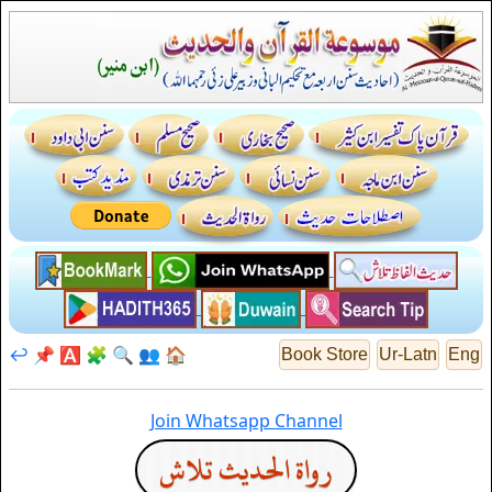
↩️
📌
🅰️
🧩
🔍
👥
🏠
Book Store
Ur-Latn
Eng
Join Whatsapp Channel
رواة الحديث تلاش