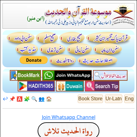
↩️
📌
🅰️
🧩
🔍
👥
🏠
Book Store
Ur-Latn
Eng
Join Whatsapp Channel
رواة الحديث تلاش