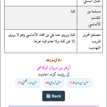
حبان البستي:
مسلمة بن
ثقة
القاسم
الأندلسي:
مصنفوا تحرير
ثقة، وروى عنه بقي بن مخلد الأندلسي وهو لا يروي
تقريب
إلا عن ثقة، ولا نعلم فيه جرحا
التهذيب:
راوی حدیث
أزهر بن مروان الرقاشي
کی روایت کردہ احادیث
سنن ابن ماجه
سنن ترمذي
سنن الدارقطني
(1)
(4)
(14)
Back ⬅️