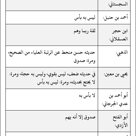
السجستاني:
أحمد بن حنبل:
ليس به بأس
ابن حجر
ثقة ربما وهم
العسقلاني:
الذهبي:
حديثه حسن منحط عن الرتبة العلياء من الصحيح،
ومرة: صدوق
يحيى بن معين:
في حديثه ضعف، ليس بقوي، وليس به حجة، ومرة:
لا يحتج بحديثه، ومرة: ليس به بأس
أبو أحمد بن
لا بأس به
عدي الجرجاني:
أبو الفتح
صدوق إلا أنه يهم
الأزدي: