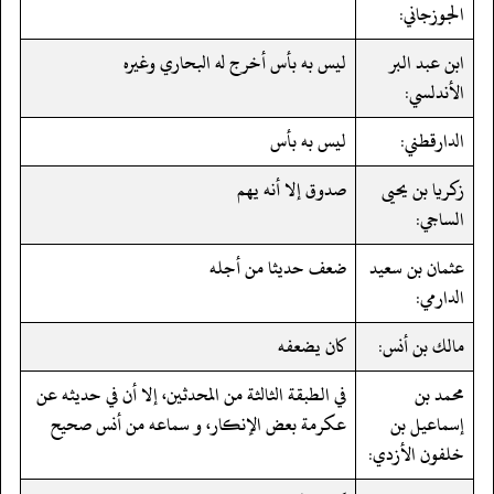
الجوزجاني:
ابن عبد البر
ليس به بأس أخرج له البحاري وغيره
الأندلسي:
الدارقطني:
ليس به بأس
زكريا بن يحيى
صدوق إلا أنه يهم
الساجي:
عثمان بن سعيد
ضعف حديثا من أجله
الدارمي:
مالك بن أنس:
كان يضعفه
محمد بن
في الطبقة الثالثة من المحدثين، إلا أن في حديثه عن
إسماعيل بن
عكرمة بعض الإنكار، و سماعه من أنس صحيح
خلفون الأزدي: