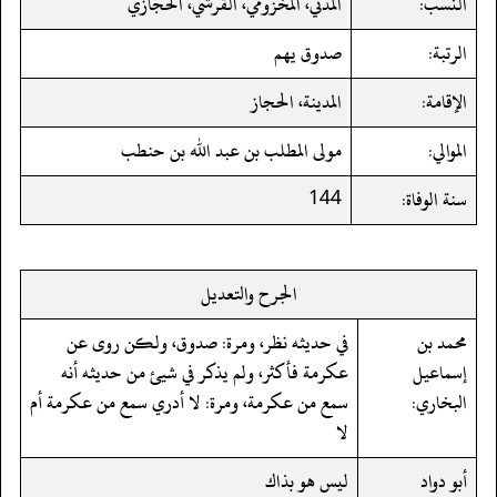
النسب:
المدني، المخزومي، القرشي، الحجازي
الرتبة:
صدوق يهم
الإقامة:
المدينة، الحجاز
الموالي:
مولى المطلب بن عبد الله بن حنطب
سنة الوفاة:
144
الجرح والتعديل
محمد بن
في حديثه نظر، ومرة: صدوق، ولكن روى عن
إسماعيل
عكرمة فأكثر، ولم يذكر في شيئ من حديثه أنه
البخاري:
سمع من عكرمة، ومرة: لا أدري سمع من عكرمة أم
لا
أبو دواد
ليس هو بذاك