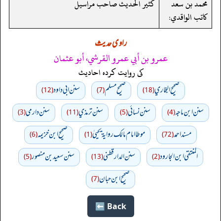
محمد بن سعد
كثير الحديث صاحب مراسيل
كاتب الواقدي:
راوی حدیث
عمرو بن أبي عمرو القرشي، أبو عثمان
کی روایت کردہ احادیث
صحيح البخاري
صحيح مسلم
سنن ابي داود
(12)
(7)
(18)
سنن ابن ماجه
سنن نسائي
سنن ترمذي
سنن دارمي
(3)
(11)
(5)
(4)
مسند احمد
موطا امام مالك رواية يحييٰ
صحيح ابن خزيمه
(6)
(1)
(72)
المنتقى ابن الجارود
سنن الدارقطني
سنن سعید بن منصور
(5)
(13)
(2)
صحیح ابن حبان
(7)
Back ⬅️