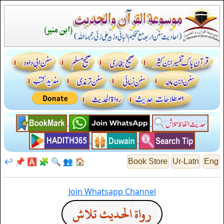
↩️
📌
🅰️
🧩
🔍
👥
🏠
Book Store
Ur-Latn
Eng
Join Whatsapp Channel
رواة الحديث تلاش