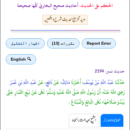
الحكم على الحديث:
أحاديث صحيح البخاريّ كلّها صحيحة
مزید تخریج الحدیث شرح دیکھیں
Report Error
مكررات (13)
اظهار التشكيل
🔍 English
حدیث نمبر:
2194
حَدَّثَنَا
عَبْدُ اللَّهِ بْنُ يُوسُفَ
، أَخْبَرَنَا
مَالِكٌ
، عَنْ
نَافِعٍ
، عَنْ
عَبْدِ اللَّهِ بْنِ عُمَرَ
رَضِيَ اللَّهُ عَنْهُ، أَنّ رَسُولَ اللَّهِ صَلَّى اللَّهُ عَلَيْهِ وَسَلَّمَ" نَهَى عَنْ بَيْعِ الثِّمَارِ حَتَّى
يَبْدُوَ صَلَاحُهَا، نَهَى الْبَائِعَ وَالْمُبْتَاعَ".
مولانا داود راز
الشیخ عبدالستار الحماد