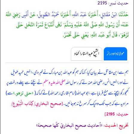
حدیث نمبر:
2195
حَدَّثَنَا
ابْنُ مُقَاتِلٍ
، أَخْبَرَنَا
عَبْدُ اللَّهِ
، أَخْبَرَنَا
حُمَيْدٌ الطَّوِيلُ
، عَنْ
أَنَسٍ
رَضِيَ اللَّهُ
عَنْهُ، أَنّ رَسُولَ اللَّهِ صَلَّى اللَّهُ عَلَيْهِ وَسَلَّمَ" نَهَى أَنْتُبَاعَ ثَمَرَةُ النَّخْلِ حَتَّى
تَزْهُوَ"، قَالَ أَبُو عَبْد اللَّهِ: يَعْنِي حَتَّى تَحْمَرَّ.
مولانا داود راز
الشیخ عبدالستار الحماد
ہم سے ابن مقاتل نے بیان کیا، کہا کہ ہم کو عبداللہ بن مبارک نے خبر دی، انہیں حمید طویل
نے اور انہیں انس رضی اللہ عنہ نے کہ
رسول اللہ
صلی اللہ علیہ وسلم
نے پکنے سے پہلے درخت پر
«حتى تزهو‏.‏»
کھجور کو بیچنے سے منع فرمایا ہے، ابوعبداللہ (امام بخاری رحمہ اللہ) نے کہا کہ (
سے)
[صحيح البخاري/كِتَاب الْبُيُوعِ/
مراد یہ ہے کہ جب تک وہ پک کر سرخ نہ ہو جائیں۔
حدیث: 2195]
تخریج الحدیث:
«أحاديث صحيح البخاريّ كلّها صحيحة»