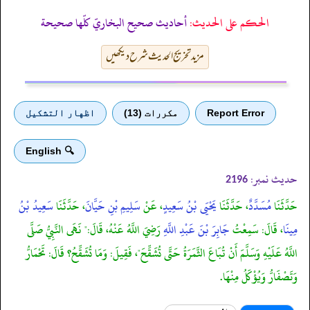
الحكم على الحديث:
أحاديث صحيح البخاريّ كلّها صحيحة
مزید تخریج الحدیث شرح دیکھیں
Report Error
مكررات (13)
اظهار التشكيل
🔍 English
حدیث نمبر:
2196
حَدَّثَنَا
مُسَدَّدٌ
، حَدَّثَنَا
يَحْيَى بْنُ سَعِيدٍ
، عَنْ
سَلِيمِ بْنِ حَيَّانَ
، حَدَّثَنَا
سَعِيدُ بْنُ
مِينَا
، قَالَ: سَمِعْتُ
جَابِرَ بْنَ عَبْدِ اللَّهِ
رَضِيَ اللَّهُ عَنْهُ، قَالَ:" نَهَى النَّبِيُّ صَلَّى
اللَّهُ عَلَيْهِ وَسَلَّمَ أَنْ تُبَاعَ الثَّمَرَةُ حَتَّى تُشَقِّحَ"، فَقِيلَ: وَمَا تُشَقِّحُ؟ قَالَ: تَحْمَارُّ
وَتَصْفَارُّ وَيُؤْكَلُ مِنْهَا.