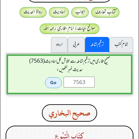
کتاب تعارف
ابواب
احادیث
رواۃ الحدیث
سوانح حیات: امام بخاری رحمہ اللہ
تمام کتب
ترقیم شاملہ
عربی
اردو
صحیح بخاری میں ترقیم شاملہ سے تلاش کل احادیث (7563)
حدیث نمبر لکھیں:
صحيح البخاري
كِتَاب الْبُيُوعِ