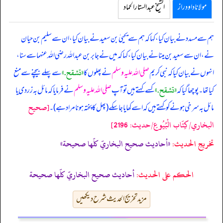
مولانا داود راز
الشیخ عبدالستار الحماد
ہم سے مسدد نے بیان کیا، کہا کہ ہم سے یحییٰ بن سعید نے بیان کیا، ان سے سلیم بن حیان
نے، ان سے سعید بن مینا نے بیان کیا، کہا کہ میں نے جابر بن عبداللہ رضی اللہ عنہما سے سنا،
«تشقح‏.‏»
انہوں نے بیان کیا کہ
نبی کریم
صلی اللہ علیہ وسلم
نے پھلوں کا
سے پہلے بیچنے سے منع
«تشقح‏.‏»
کیا تھا۔ پوچھا گیا کہ
کسے کہتے ہیں تو آپ
صلی اللہ علیہ وسلم
نے فرمایا کہ مائل بہ زردی یا
[صحيح
مائل بہ سرخی ہونے کو کہتے ہیں کہ اسے کھایا جا سکے (پھل کا پختہ ہونا مراد ہے)۔
البخاري/كِتَاب الْبُيُوعِ/حدیث: 2196]
تخریج الحدیث:
«أحاديث صحيح البخاريّ كلّها صحيحة»
الحكم على الحديث:
أحاديث صحيح البخاريّ كلّها صحيحة
مزید تخریج الحدیث شرح دیکھیں