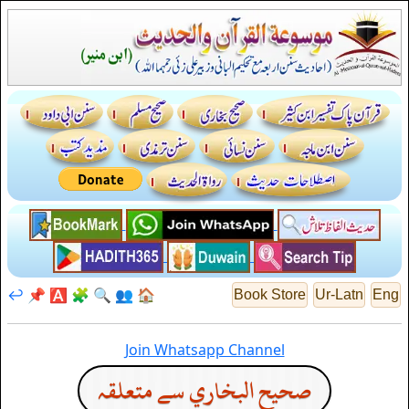
↩️
📌
🅰️
🧩
🔍
👥
🏠
Book Store
Ur-Latn
Eng
Join Whatsapp Channel
صحيح البخاري سے متعلقہ