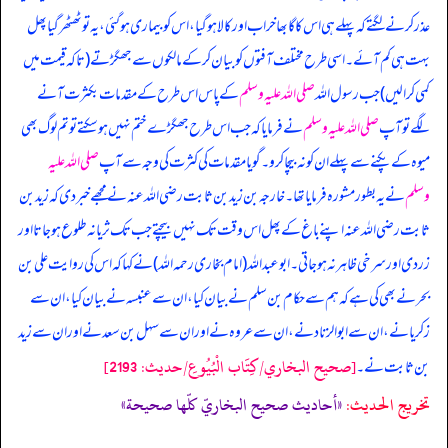
عذر کرنے لگتے کہ پہلے ہی اس کا گابھا خراب اور کالا ہو گیا، اس کو بیماری ہو گئی، یہ تو ٹھٹھر گیا پھل
بہت ہی کم آئے۔ اسی طرح مختلف آفتوں کو بیان کر کے مالکوں سے جھگڑتے (تاکہ قیمت میں
کمی کرا لیں) جب رسول اللہ
صلی اللہ علیہ وسلم
کے پاس اس طرح کے مقدمات بکثرت آنے
لگے تو آپ
صلی اللہ علیہ وسلم
نے فرمایا کہ جب اس طرح جھگڑے ختم نہیں ہو سکتے تو تم لوگ بھی
میوہ کے پکنے سے پہلے ان کو نہ بیچا کرو۔ گویا مقدمات کی کثرت کی وجہ سے آپ
صلی اللہ علیہ
وسلم
نے یہ بطور مشورہ فرمایا تھا۔ خارجہ بن زید بن ثابت رضی اللہ عنہ نے مجھے خبر دی کہ زید بن
ثابت رضی اللہ عنہ اپنے باغ کے پھل اس وقت تک نہیں بیچتے جب تک ثریا نہ طلوع ہو جاتا اور
زردی اور سرخی ظاہر نہ ہو جاتی۔ ابوعبداللہ (امام بخاری رحمہ اللہ) نے کہا کہ اس کی روایت علی بن
بحر نے بھی کی ہے کہ ہم سے حکام بن سلم نے بیان کیا، ان سے عنبسہ نے بیان کیا، ان سے
زکریا نے، ان سے ابوالزناد نے، ان سے عروہ نے اور ان سے سہل بن سعد نے اور ان سے زید
[صحيح البخاري/كِتَاب الْبُيُوعِ/حدیث: 2193]
بن ثابت نے۔
تخریج الحدیث:
«أحاديث صحيح البخاريّ كلّها صحيحة»