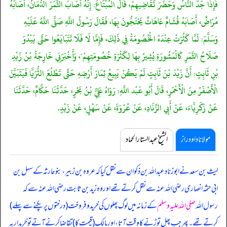
فَإِذَا جَدَّ النَّاسُ وَحَضَرَ تَقَاضِيهِمْ، قَالَ الْمُبْتَاعُ: إِنَّهُ أَصَابَ الثَّمَرَ الدُّمَانُ، أَصَابَهُ
مُرَاضٌ، أَصَابَهُ قُشَامٌ عَاهَاتٌ يَحْتَجُّونَ بِهَا، فَقَالَ رَسُولُ اللَّهِ صَلَّى اللَّهُ عَلَيْهِ
وَسَلَّمَ: لَمَّا كَثُرَتْ عِنْدَهُ الْخُصُومَةُ فِي ذَلِكَ، فَإِمَّا لَا فَلَا تَتَبَايَعُوا حَتَّى يَبْدُوَ
صَلَاحُ الثَّمَرِ كَالْمَشُورَةِ يُشِيرُ بِهَا لِكَثْرَةِ خُصُومَتِهِمْ"، وَأَخْبَرَنِي خَارِجَةُ بْنُ زَيْدِ
بْنِ ثَابِتٍ: أَنَّ زَيْدَ بْنَ ثَابِتٍ لَمْ يَكُنْ يَبِيعُ ثِمَارَ أَرْضِهِ حَتَّى تَطْلُعَ الثُّرَيَّا فَيَتَبَيَّنَ
الْأَصْفَرُ مِنَ الْأَحْمَرِ، قَالَ أَبُو عَبْد اللَّهِ: رَوَاهُ عَلِيُّ بْنُ بَحْرٍ، حَدَّثَنَا حَكَّامٌ، حَدَّثَنَا
عَنْ زَكَرِيَّاءَ، عَنْ أَبِي الزِّنَادِ، عَنْ عُرْوَةَ، عَنْ سَهْلٍ، عَنْ زَيْدٍ.
مولانا داود راز
الشیخ عبدالستار الحماد
لیث بن سعد نے ابوزناد عبداللہ بن ذکوان سے نقل کیا کہ عروہ بن زبیر، بنوحارثہ کے سہل بن
ابی حثمہ انصاری رضی اللہ عنہ سے نقل کرتے تھے اور وہ زید بن ثابت رضی اللہ عنہ سے کہ
رسول اللہ
صلی اللہ علیہ وسلم
کے زمانہ میں لوگ پھلوں کی خرید و فروخت (درختوں پر پکنے سے پہلے)
کرتے تھے۔ پھر جب پھل توڑنے کا وقت آتا، اور مالک (قیمت کا) تقاضا کرنے آتے تو خریدار یہ