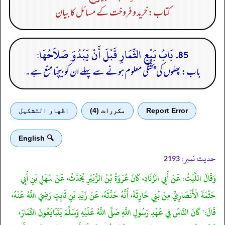
کتاب: خرید و فروخت کے مسائل کا بیان
85. بَابُ بَيْعِ الثِّمَارِ قَبْلَ أَنْ يَبْدُوَ صَلاَحُهَا:
باب: پھلوں کی پختگی معلوم ہونے سے پہلے ان کو بیچنا منع ہے۔
Report Error
مكررات (4)
اظهار التشكيل
🔍 English
حدیث نمبر:
2193
وَقَالَ اللَّيْثُ: عَنْ أَبِي الزِّنَادِ، كَانَ عُرْوَةُ بْنُ الزُّبَيْرِ يُحَدِّثُ، عَنْ سَهْلِ بْنِ أَبِي
حَثْمَةَ الْأَنْصَارِيِّ مِنْ بَنِي حَارِثَةَ، أَنَّهُ حَدَّثَهُ، عَنْ زَيْدِ بْنِ ثَابِتٍ رَضِيَ اللَّهُ عَنْهُ،
قَالَ:" كَانَ النَّاسُ فِي عَهْدِ رَسُولِ اللَّهِ صَلَّى اللَّهُ عَلَيْهِ وَسَلَّمَ يَتَبَايَعُونَ الثِّمَارَ،