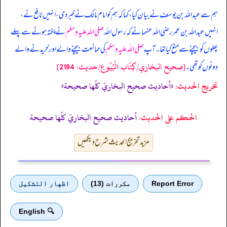
ہم سے عبداللہ بن یوسف نے بیان کیا، کہا کہ ہم کو امام مالک نے خبر دی، انہیں نافع نے،
انہیں عبداللہ بن عمر رضی اللہ عنہما نے کہ
رسول اللہ
صلی اللہ علیہ وسلم
نے پختہ ہونے سے پہلے
پھلوں کو بیچنے سے منع کیا تھا۔ آپ
صلی اللہ علیہ وسلم
کی ممانعت بیچنے والے اور خریدنے والے
[صحيح البخاري/كِتَاب الْبُيُوعِ/حدیث: 2194]
دونوں کو تھی۔
تخریج الحدیث:
«أحاديث صحيح البخاريّ كلّها صحيحة»
الحكم على الحديث:
أحاديث صحيح البخاريّ كلّها صحيحة
مزید تخریج الحدیث شرح دیکھیں
Report Error
مكررات (13)
اظهار التشكيل
🔍 English