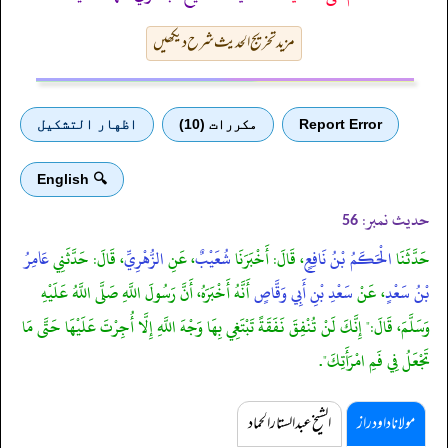
مزید تخریج الحدیث شرح دیکھیں
Report Error
مكررات (10)
اظهار التشكيل
🔍 English
حدیث نمبر:
56
حَدَّثَنَا
الْحَكَمُ بْنُ نَافِعٍ
، قَالَ: أَخْبَرَنَا
شُعَيْبٌ
، عَنِ
الزُّهْرِيِّ
، قَالَ: حَدَّثَنِي
عَامِرُ
بْنُ سَعْدٍ
، عَنْ
سَعْدِ بْنِ أَبِي وَقَّاصٍ
أَنَّهُ أَخْبَرَهُ، أَنَّ رَسُولَ اللَّهِ صَلَّى اللَّهُ عَلَيْهِ
وَسَلَّمَ، قَالَ:" إِنَّكَ لَنْ تُنْفِقَ نَفَقَةً تَبْتَغِي بِهَا وَجْهَ اللَّهِ إِلَّا أُجِرْتَ عَلَيْهَا حَتَّى مَا
تَجْعَلُ فِي فَمِ امْرَأَتِكَ".
مولانا داود راز
الشیخ عبدالستار الحماد