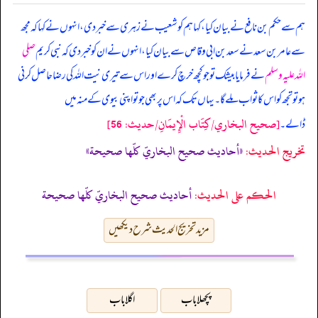
ہم سے حکم بن نافع نے بیان کیا، کہا ہم کو شعیب نے زہری سے خبر دی، انہوں نے کہا کہ مجھ
سے عامر بن سعد نے سعد بن ابی وقاص سے بیان کیا، انہوں نے ان کو خبر دی کہ
نبی کریم
صلی
اللہ علیہ وسلم
نے فرمایا بیشک تو جو کچھ خرچ کرے اور اس سے تیری نیت اللہ کی رضا حاصل کرنی
ہو تو تجھ کو اس کا ثواب ملے گا۔ یہاں تک کہ اس پر بھی جو تو اپنی بیوی کے منہ میں
[صحيح البخاري/كِتَاب الْإِيمَانِ/حدیث: 56]
ڈالے۔
تخریج الحدیث:
«أحاديث صحيح البخاريّ كلّها صحيحة»
الحكم على الحديث:
أحاديث صحيح البخاريّ كلّها صحيحة
مزید تخریج الحدیث شرح دیکھیں
پچھلا باب
اگلا باب