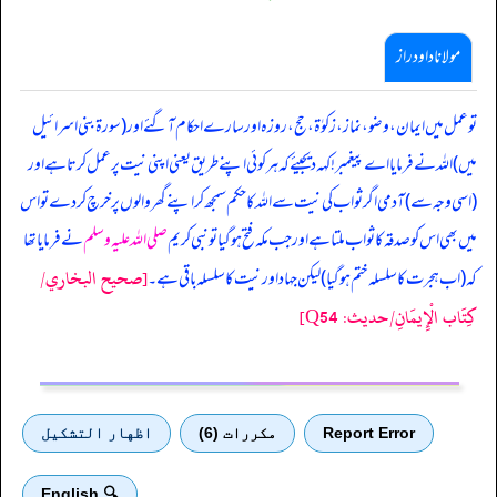
مولانا داود راز
‏‏‏‏ تو عمل میں ایمان، وضو، نماز، زکوٰۃ، حج، روزہ اور سارے احکام آ گئے اور (سورۃ بنی اسرائیل
میں) اللہ نے فرمایا اے پیغمبر! کہہ دیجیئے کہ ہر کوئی اپنے طریق یعنی اپنی نیت پر عمل کرتا ہے اور
(اسی وجہ سے) آدمی اگر ثواب کی نیت سے اللہ کا حکم سمجھ کر اپنے گھر والوں پر خرچ کر دے تو اس
میں بھی اس کو صدقہ کا ثواب ملتا ہے اور جب مکہ فتح ہو گیا تو نبی کریم
صلی اللہ علیہ وسلم
نے فرمایا تھا
[صحيح البخاري/
کہ (اب ہجرت کا سلسلہ ختم ہو گیا) لیکن جہاد اور نیت کا سلسلہ باقی ہے۔
كِتَاب الْإِيمَانِ/حدیث: Q54]
Report Error
مكررات (6)
اظهار التشكيل
🔍 English