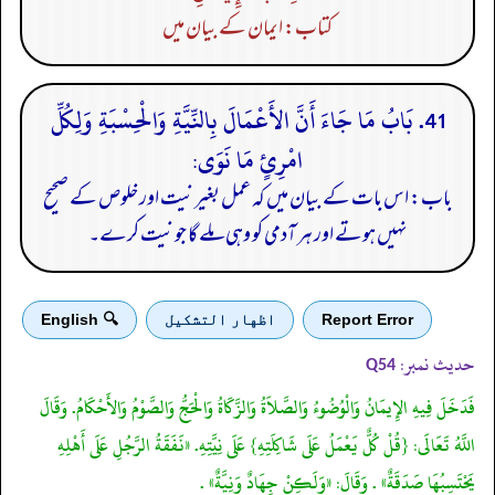
کتاب: ایمان کے بیان میں
41. بَابُ مَا جَاءَ أَنَّ الأَعْمَالَ بِالنِّيَّةِ وَالْحِسْبَةِ وَلِكُلِّ
امْرِئٍ مَا نَوَى:
باب: اس بات کے بیان میں کہ عمل بغیر نیت اور خلوص کے صحیح
نہیں ہوتے اور ہر آدمی کو وہی ملے گا جو نیت کرے۔
Report Error
اظهار التشكيل
🔍 English
حدیث نمبر:
Q54
فَدَخَلَ فِيهِ الإِيمَانُ وَالْوُضُوءُ وَالصَّلاَةُ وَالزَّكَاةُ وَالْحَجُّ وَالصَّوْمُ وَالأَحْكَامُ. وَقَالَ
اللَّهُ تَعَالَى: {قُلْ كُلٌّ يَعْمَلُ عَلَى شَاكِلَتِهِ} عَلَى نِيَّتِهِ. «نَفَقَةُ الرَّجُلِ عَلَى أَهْلِهِ
يَحْتَسِبُهَا صَدَقَةٌ» . وَقَالَ: «وَلَكِنْ جِهَادٌ وَنِيَّةٌ» .