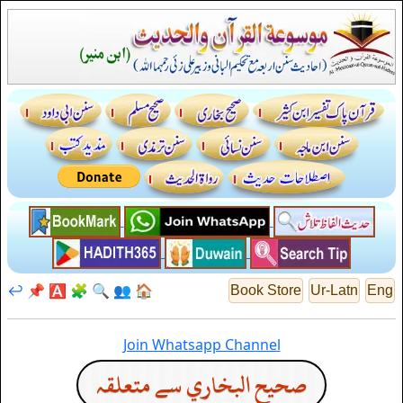
↩️
📌
🅰️
🧩
🔍
👥
🏠
Book Store
Ur-Latn
Eng
Join Whatsapp Channel
صحيح البخاري سے متعلقہ