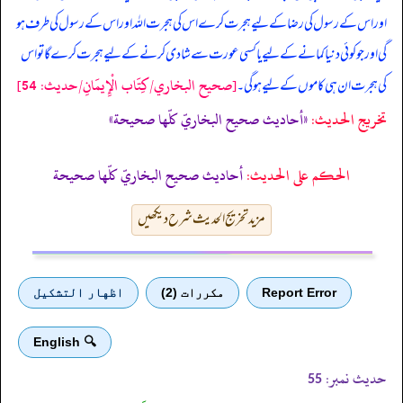
اور اس کے رسول کی رضا کے لیے ہجرت کرے اس کی ہجرت اللہ اور اس کے رسول کی طرف ہو
گی اور جو کوئی دنیا کمانے کے لیے یا کسی عورت سے شادی کرنے کے لیے ہجرت کرے گا تو اس
[صحيح البخاري/كِتَاب الْإِيمَانِ/حدیث: 54]
کی ہجرت ان ہی کاموں کے لیے ہو گی۔
تخریج الحدیث:
«أحاديث صحيح البخاريّ كلّها صحيحة»
الحكم على الحديث:
أحاديث صحيح البخاريّ كلّها صحيحة
مزید تخریج الحدیث شرح دیکھیں
Report Error
مكررات (2)
اظهار التشكيل
🔍 English
حدیث نمبر:
55