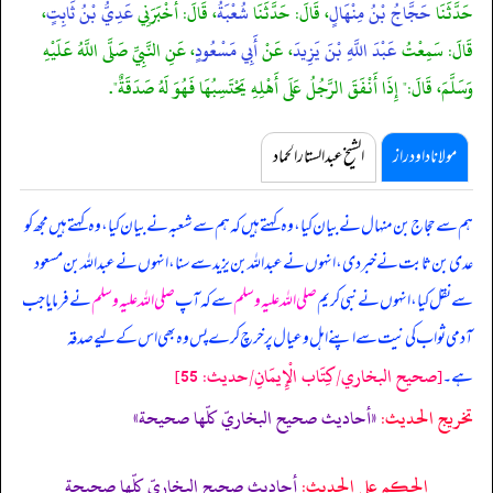
حَدَّثَنَا
حَجَّاجُ بْنُ مِنْهَالٍ
، قَالَ: حَدَّثَنَا
شُعْبَةُ
، قَالَ: أَخْبَرَنِي
عَدِيُّ بْنُ ثَابِتٍ
،
قَالَ: سَمِعْتُ
عَبْدَ اللَّهِ بْنَ يَزِيدَ
، عَنْ
أَبِي مَسْعُودٍ
، عَنِ النَّبِيِّ صَلَّى اللَّهُ عَلَيْهِ
وَسَلَّمَ، قَالَ:" إِذَا أَنْفَقَ الرَّجُلُ عَلَى أَهْلِهِ يَحْتَسِبُهَا فَهُوَ لَهُ صَدَقَةٌ".
مولانا داود راز
الشیخ عبدالستار الحماد
ہم سے حجاج بن منہال نے بیان کیا، وہ کہتے ہیں کہ ہم سے شعبہ نے بیان کیا، وہ کہتے ہیں مجھ کو
عدی بن ثابت نے خبر دی، انہوں نے عبداللہ بن یزید سے سنا، انہوں نے عبداللہ بن مسعود
سے نقل کیا،
انہوں نے نبی کریم
صلی اللہ علیہ وسلم
سے کہ آپ
صلی اللہ علیہ وسلم
نے فرمایا جب
آدمی ثواب کی نیت سے اپنے اہل و عیال پر خرچ کرے پس وہ بھی اس کے لیے صدقہ
[صحيح البخاري/كِتَاب الْإِيمَانِ/حدیث: 55]
ہے۔
تخریج الحدیث:
«أحاديث صحيح البخاريّ كلّها صحيحة»
الحكم على الحديث:
أحاديث صحيح البخاريّ كلّها صحيحة