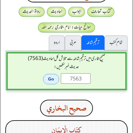
کتاب تعارف
ابواب
احادیث
رواۃ الحدیث
سوانح حیات: امام بخاری رحمہ اللہ
تمام کتب
ترقیم شاملہ
عربی
اردو
صحیح بخاری میں ترقیم شاملہ سے تلاش کل احادیث (7563)
حدیث نمبر لکھیں:
صحيح البخاري
كِتَاب الْإِيمَانِ