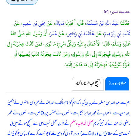
حدیث نمبر:
54
حَدَّثَنَا
عَبْدُ اللَّهِ بْنُ مَسْلَمَةَ
، قَالَ: أَخْبَرَنَا
مَالِكٌ
، عَنْ
يَحْيَى بْنِ سَعِيدٍ
، عَنْ
مُحَمَّدِ بْنِ إِبْرَاهِيمَ
، عَنْ
عَلْقَمَةَ بْنِ وَقَّاصٍ
، عَنْ
عُمَرَ
، أَنَّ رَسُولَ اللَّهِ صَلَّى اللَّهُ
عَلَيْهِ وَسَلَّمَ، قَالَ:" الْأَعْمَالُ بِالنِّيَّةِ وَلِكُلِّ امْرِئٍ مَا نَوَى، فَمَنْ كَانَتْ هِجْرَتُهُ إِلَى
اللَّهِ وَرَسُولِهِ فَهِجْرَتُهُ إِلَى اللَّهِ وَرَسُولِهِ، وَمَنْ كَانَتْ هِجْرَتُهُ لدُنْيَا يُصِيبُهَا أَوِ
امْرَأَةٍ يَتَزَوَّجُهَا فَهِجْرَتُهُ إِلَى مَا هَاجَرَ إِلَيْهِ".
مولانا داود راز
الشیخ عبدالستار الحماد
ہم سے عبداللہ بن مسلمہ نے بیان کیا، کہا ہم کو امام مالک رحمہ اللہ نے خبر دی، انہوں نے یحییٰ
بن سعید سے، انہوں نے محمد بن ابراہیم سے، انہوں نے علقمہ بن وقاص سے، انہوں نے عمر
رضی اللہ عنہ سے کہ
نبی کریم
صلی اللہ علیہ وسلم
نے فرمایا عمل نیت ہی سے صحیح ہوتے ہیں (یا
نیت ہی کے مطابق ان کا بدلا ملتا ہے) اور ہر آدمی کو وہی ملے گا جو نیت کرے گا۔ پس جو کوئی اللہ