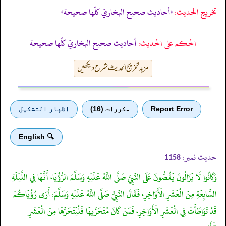
تخریج الحدیث:
«أحاديث صحيح البخاريّ كلّها صحيحة»
الحكم على الحديث:
أحاديث صحيح البخاريّ كلّها صحيحة
مزید تخریج الحدیث شرح دیکھیں
Report Error
مكررات (16)
اظهار التشكيل
🔍 English
حدیث نمبر:
1158
وَكَانُوا لَا يَزَالُونَ يَقُصُّونَ عَلَى النَّبِيِّ صَلَّى اللَّهُ عَلَيْهِ وَسَلَّمَ الرُّؤْيَا، أَنَّهَا فِي اللَّيْلَةِ
السَّابِعَةِ مِنَ الْعَشْرِ الْأَوَاخِرِ، فَقَالَ النَّبِيُّ صَلَّى اللَّهُ عَلَيْهِ وَسَلَّمَ: أَرَى رُؤْيَاكُمْ
قَدْ تَوَاطَأَتْ فِي الْعَشْرِ الْأَوَاخِرِ، فَمَنْ كَانَ مُتَحَرِّيهَا فَلْيَتَحَرَّهَا مِنَ الْعَشْرِ