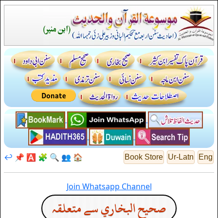
↩️
📌
🅰️
🧩
🔍
👥
🏠
Book Store
Ur-Latn
Eng
Join Whatsapp Channel
صحيح البخاري سے متعلقہ