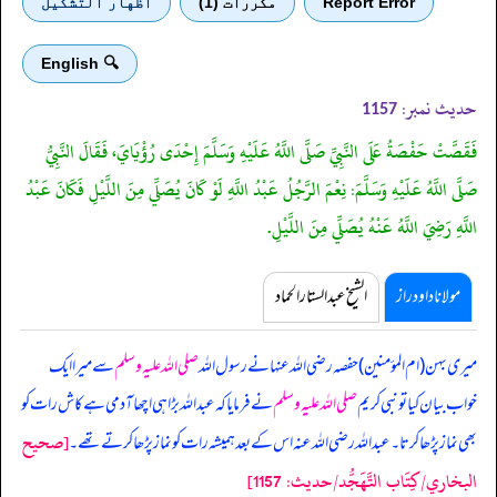
Report Error
مكررات (1)
اظهار التشكيل
🔍 English
حدیث نمبر:
1157
فَقَصَّتْ حَفْصَةُ عَلَى النَّبِيِّ صَلَّى اللَّهُ عَلَيْهِ وَسَلَّمَ إِحْدَى رُؤْيَايَ، فَقَالَ النَّبِيُّ
صَلَّى اللَّهُ عَلَيْهِ وَسَلَّمَ: نِعْمَ الرَّجُلُ عَبْدُ اللَّهِ لَوْ كَانَ يُصَلِّي مِنَ اللَّيْلِ فَكَانَ عَبْدُ
اللَّهِ رَضِيَ اللَّهُ عَنْهُ يُصَلِّي مِنَ اللَّيْلِ.
مولانا داود راز
الشیخ عبدالستار الحماد
میری بہن (ام المؤمنین) حفصہ رضی اللہ عنہا نے رسول اللہ
صلی اللہ علیہ وسلم
سے میرا ایک
خواب بیان کیا
تو نبی کریم
صلی اللہ علیہ وسلم
نے فرمایا کہ عبداللہ بڑا ہی اچھا آدمی ہے کاش رات کو
[صحيح
بھی نماز پڑھا کرتا۔ عبداللہ رضی اللہ عنہ اس کے بعد ہمیشہ رات کو نماز پڑھا کرتے تھے۔
البخاري/كِتَاب التَّهَجُّد/حدیث: 1157]