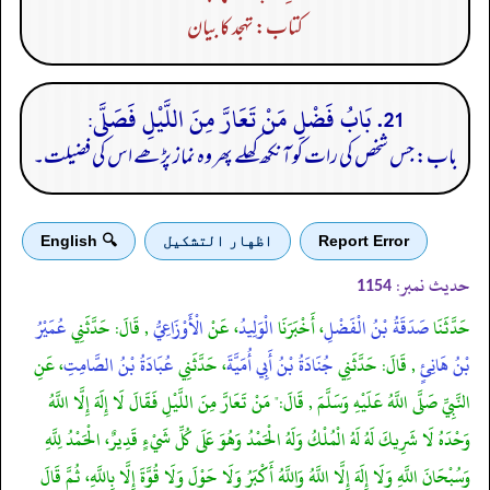
کتاب: تہجد کا بیان
21. بَابُ فَضْلِ مَنْ تَعَارَّ مِنَ اللَّيْلِ فَصَلَّى:
باب: جس شخص کی رات کو آنکھ کھلے پھر وہ نماز پڑھے اس کی فضیلت۔
Report Error
اظهار التشكيل
🔍 English
حدیث نمبر:
1154
حَدَّثَنَا
صَدَقَةُ بْنُ الْفَضْلِ
، أَخْبَرَنَا
الْوَلِيدُ
، عَنْ
الْأَوْزَاعِيُّ
, قَالَ: حَدَّثَنِي
عُمَيْرُ
بْنُ هَانِئٍ
, قَالَ: حَدَّثَنِي
جُنَادَةُ بْنُ أَبِي أُمَيَّةَ
، حَدَّثَنِي
عُبَادَةُ بْنُ الصَّامِتِ
، عَنِ
النَّبِيِّ صَلَّى اللَّهُ عَلَيْهِ وَسَلَّمَ , قَالَ:" مَنْ تَعَارَّ مِنَ اللَّيْلِ فَقَالَ لَا إِلَهَ إِلَّا اللَّهُ
وَحْدَهُ لَا شَرِيكَ لَهُ لَهُ الْمُلْكُ وَلَهُ الْحَمْدُ وَهُوَ عَلَى كُلِّ شَيْءٍ قَدِيرٌ، الْحَمْدُ لِلَّهِ
وَسُبْحَانَ اللَّهِ وَلَا إِلَهَ إِلَّا اللَّهُ وَاللَّهُ أَكْبَرُ وَلَا حَوْلَ وَلَا قُوَّةَ إِلَّا بِاللَّهِ، ثُمَّ قَالَ