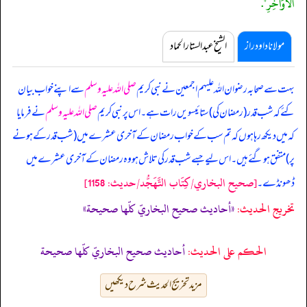
الْأَوَاخِرِ".
مولانا داود راز
الشیخ عبدالستار الحماد
‏‏‏‏ بہت سے صحابہ رضوان اللہ علیہم اجمعین نے نبی کریم
صلی اللہ علیہ وسلم
سے اپنے خواب بیان
کئے کہ شب قدر (رمضان کی) ستائیسویں رات ہے۔ اس پر نبی کریم
صلی اللہ علیہ وسلم
نے فرمایا
کہ میں دیکھ رہا ہوں کہ تم سب کے خواب رمضان کے آخری عشرے میں (شب قدر کے ہونے
پر) متفق ہو گئے ہیں۔ اس لیے جسے شب قدر کی تلاش ہو وہ رمضان کے آخری عشرے میں
[صحيح البخاري/كِتَاب التَّهَجُّد/حدیث: 1158]
ڈھونڈے۔
تخریج الحدیث:
«أحاديث صحيح البخاريّ كلّها صحيحة»
الحكم على الحديث:
أحاديث صحيح البخاريّ كلّها صحيحة
مزید تخریج الحدیث شرح دیکھیں