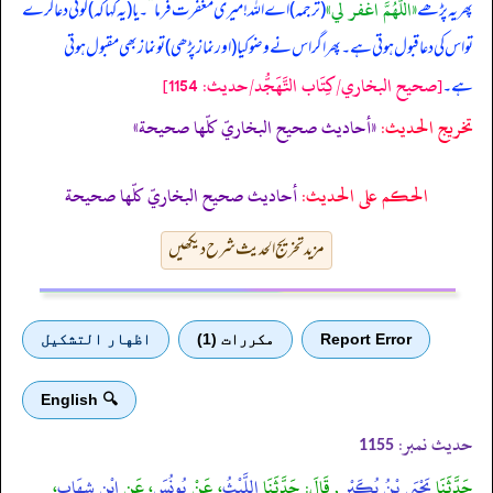
«اللهم اغفر لي‏»
پھر یہ پڑھے
(ترجمہ) اے اللہ! میری مغفرت فرما
“
۔ یا (یہ کہا کہ) کوئی دعا کرے
تو اس کی دعا قبول ہوتی ہے۔ پھر اگر اس نے وضو کیا (اور نماز پڑھی) تو نماز بھی مقبول ہوتی
[صحيح البخاري/كِتَاب التَّهَجُّد/حدیث: 1154]
ہے۔
تخریج الحدیث:
«أحاديث صحيح البخاريّ كلّها صحيحة»
الحكم على الحديث:
أحاديث صحيح البخاريّ كلّها صحيحة
مزید تخریج الحدیث شرح دیکھیں
Report Error
مكررات (1)
اظهار التشكيل
🔍 English
حدیث نمبر:
1155
حَدَّثَنَا
يَحْيَى بْنُ بُكَيْرٍ
, قَالَ: حَدَّثَنَا
اللَّيْثُ
، عَنْ
يُونُسَ
، عَنِ
ابْنِ شِهَابٍ
،