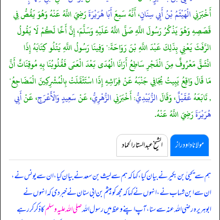
أَخْبَرَنِي
الْهَيْثَمُ بْنُ أَبِي سِنَانٍ
، أَنَّهُ سَمِعَ
أَبَا هُرَيْرَةَ
رَضِيَ اللَّهُ عَنْهُ وَهُوَ يَقُصُّ فِي
قَصَصِهِ وَهُوَ يَذْكُرُ رَسُولَ اللَّهِ صَلَّى اللَّهُ عَلَيْهِ وَسَلَّمَ، إِنَّ أَخًا لَكُمْ لَا يَقُولُ
الرَّفَثَ يَعْنِي بِذَلِكَ عَبْدَ اللَّهِ بْنَ رَوَاحَةَ:" وَفِينَا رَسُولُ اللَّهِ يَتْلُو كِتَابَهُ إِذَا
انْشَقَّ مَعْرُوفٌ مِنَ الْفَجْرِ سَاطِعُ أَرَانَا الْهُدَى بَعْدَ الْعَمَى فَقُلُوبُنَا بِهِ مُوقِنَاتٌ أَنَّ
مَا قَالَ وَاقِعُ يَبِيتُ يُجَافِي جَنْبَهُ عَنْ فِرَاشِهِ إِذَا اسْتَثْقَلَتْ بِالْمُشْرِكِينَ الْمَضَاجِعُ"
, تَابَعَهُ
عُقَيْلٌ
، وَقَالَ
الزُّبَيْدِيُّ
: أَخْبَرَنِي
الزُّهْرِيُّ
، عَنْ
سَعِيدٍ
وَالْأَعْرَجِ
، عَنْ
أَبِي
هُرَيْرَةَ
رَضِيَ اللَّهُ عَنْهُ.
مولانا داود راز
الشیخ عبدالستار الحماد
ہم سے یحییٰ بن بکیر نے بیان کیا، کہا کہ ہم سے لیث بن سعد نے بیان کیا، ان سے یونس نے،
ان سے ابن شہاب نے، انہوں نے کہا کہ مجھ کو ہیثم بن ابی سنان نے خبر دی کہ انہوں نے
ابوہریرہ رضی اللہ عنہ سے سنا، آپ اپنے وعظ میں رسول اللہ
صلی اللہ علیہ وسلم
کا ذکر کر رہے