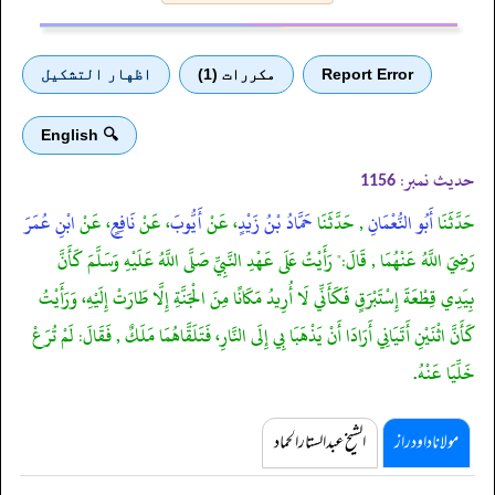
Report Error
مكررات (1)
اظهار التشكيل
🔍 English
حدیث نمبر:
1156
حَدَّثَنَا
أَبُو النُّعْمَانِ
, حَدَّثَنَا
حَمَّادُ بْنُ زَيْدٍ
، عَنْ
أَيُّوبَ
، عَنْ
نَافِعٍ
، عَنْ
ابْنِ عُمَرَ
رَضِيَ اللَّهُ عَنْهُمَا , قَالَ:" رَأَيْتُ عَلَى عَهْدِ النَّبِيِّ صَلَّى اللَّهُ عَلَيْهِ وَسَلَّمَ كَأَنَّ
بِيَدِي قِطْعَةَ إِسْتَبْرَقٍ فَكَأَنِّي لَا أُرِيدُ مَكَانًا مِنَ الْجَنَّةِ إِلَّا طَارَتْ إِلَيْهِ، وَرَأَيْتُ
كَأَنَّ اثْنَيْنِ أَتَيَانِي أَرَادَا أَنْ يَذْهَبَا بِي إِلَى النَّارِ، فَتَلَقَّاهُمَا مَلَكٌ , فَقَالَ: لَمْ تُرَعْ
خَلِّيَا عَنْهُ.
مولانا داود راز
الشیخ عبدالستار الحماد