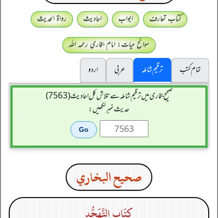
کتاب تعارف
ابواب
احادیث
رواۃ الحدیث
سوانح حیات: امام بخاری رحمہ اللہ
تمام کتب
ترقیم شاملہ
عربی
اردو
صحیح بخاری میں ترقیم شاملہ سے تلاش کل احادیث (7563)
حدیث نمبر لکھیں:
صحيح البخاري
كِتَاب التَّهَجُّد