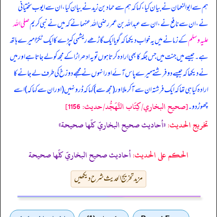
ہم سے ابوالنعمان نے بیان کیا، کہا کہ ہم سے حماد بن زید نے بیان کیا، ان سے ایوب سختیانی
نے، ان سے نافع نے، ان سے عبداللہ بن عمر رضی اللہ عنہما نے کہ
میں نے نبی کریم
صلی اللہ
علیہ وسلم
کے زمانے میں یہ خواب دیکھا کہ گویا ایک گاڑھے ریشمی کپڑے کا ایک ٹکڑا میرے ہاتھ
ہے۔ جیسے میں جنت میں جس جگہ کا بھی ارادہ کرتا ہوں تو یہ ادھر اڑا کے مجھ کو لے جاتا ہے اور میں
نے دیکھا کہ جیسے دو فرشتے میرے پاس آئے اور انہوں نے مجھے دوزخ کی طرف لے جانے کا
ارادہ کیا ہی تھا کہ ایک فرشتہ ان سے آ کر ملا اور (مجھ سے) کہا کہ ڈرو نہیں (اور ان سے کہا کہ) اسے
[صحيح البخاري/كِتَاب التَّهَجُّد/حدیث: 1156]
چھوڑ دو۔
تخریج الحدیث:
«أحاديث صحيح البخاريّ كلّها صحيحة»
الحكم على الحديث:
أحاديث صحيح البخاريّ كلّها صحيحة
مزید تخریج الحدیث شرح دیکھیں