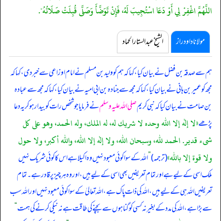
اللَّهُمَّ اغْفِرْ لِي أَوْ دَعَا اسْتُجِيبَ لَهُ، فَإِنْ تَوَضَّأَ وَصَلَّى قُبِلَتْ صَلَاتُهُ".
مولانا داود راز
الشیخ عبدالستار الحماد
ہم سے صدقہ بن فضل نے بیان کیا، کہا کہ ہم کو ولید بن مسلم نے امام اوزاعی سے خبر دی، کہا کہ
مجھ کو عمیر بن ہانی نے بیان کیا، کہا کہ مجھ سے جنادہ بن ابی امیہ نے بیان کیا، کہا کہ مجھ سے عبادہ
بن صامت نے بیان کیا کہ
نبی کریم
صلی اللہ علیہ وسلم
نے فرمایا جو شخص رات کو بیدار ہو کر یہ دعا
«لا إله إلا الله وحده لا شريك له،‏‏‏‏ له الملك،‏‏‏‏ وله الحمد،‏‏‏‏ وهو على كل
پڑھے
شىء قدير‏.‏ الحمد لله،‏‏‏‏ وسبحان الله،‏‏‏‏ ولا إله إلا الله،‏‏‏‏ والله أكبر،‏‏‏‏ ولا حول
ولا قوة إلا بالله‏»
(ترجمہ)
”
اللہ کے سوا کوئی معبود نہیں وہ اکیلا ہے اس کا کوئی شریک نہیں
ملک اسی کے لیے ہے اور تمام تعریفیں بھی اسی کے لیے ہیں، اور وہ ہر چیز پر قادر ہے۔ تمام
تعریفیں اللہ ہی کے لیے ہیں، اللہ کی ذات پاک ہے، اللہ تعالیٰ کے سوا کوئی معبود نہیں اور اللہ سب
سے بڑا ہے، اللہ کی مدد کے بغیر نہ کسی کو گناہوں سے بچنے کی طاقت ہے نہ نیکی کرنے کی ہمت
“