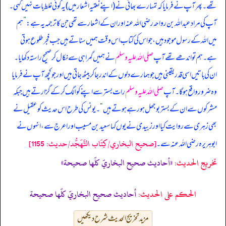
تھے۔ پھر آپ نے فرمایا کہ
تمہارے بھائی نے (اپنے نعتیہ اشعار میں) یہ کوئی غلط بات نہیں کہی۔
آپ کی مراد عبداللہ بن رواحہ رضی اللہ عنہ اور ان کے اشعار سے تھی جن کا ترجمہ یہ ہے:
”
ہم
میں اللہ کے رسول موجود ہیں، جو اس کی کتاب اس وقت ہمیں سناتے ہیں جب فجر طلوع ہوتی
ہے۔ ہم تو اندھے تھے آپ
صلی اللہ علیہ وسلم
نے ہمیں گمراہی سے نکال کر صحیح راستہ دکھایا۔
ان کی باتیں اسی قدر یقینی ہیں جو ہمارے دلوں کے اندر جا کر بیٹھ جاتی ہیں اور جو کچھ آپ نے فرمایا
وہ ضرور واقع ہو گا۔ آپ
صلی اللہ علیہ وسلم
رات بستر سے اپنے کو الگ کر کے گزارتے ہیں جبکہ
مشرکوں سے ان کے بستر بوجھل ہو رہے ہوتے ہیں
“
۔ یونس کی طرح اس حدیث کو عقیل نے
بھی زہری سے روایت کیا اور زبیدی نے یوں کہا سعید بن مسیب اور اعرج سے، انہوں نے
[صحيح البخاري/كِتَاب التَّهَجُّد/حدیث: 1155]
ابوہریرہ رضی اللہ عنہ سے۔
تخریج الحدیث:
«أحاديث صحيح البخاريّ كلّها صحيحة»
الحكم على الحديث:
أحاديث صحيح البخاريّ كلّها صحيحة
مزید تخریج الحدیث شرح دیکھیں