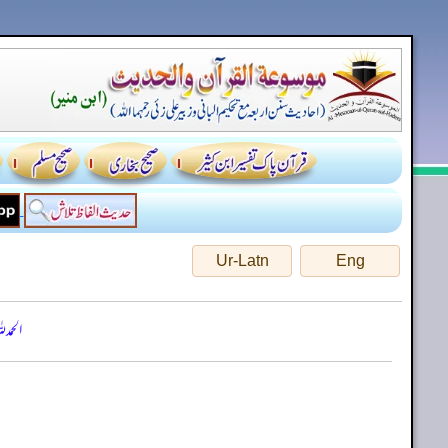
Ur-Latn
Eng
الحمد