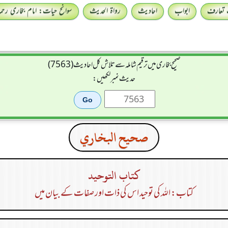
 تعارف
ابواب
احادیث
رواۃ الحدیث
سوانح حیات: امام بخاری رحمہ 
صحیح بخاری میں ترقیم شاملہ سے تلاش کل احادیث (7563)
حدیث نمبر لکھیں:
صحيح البخاري
كتاب التوحيد
کتاب: اللہ کی توحید اس کی ذات اور صفات کے بیان میں