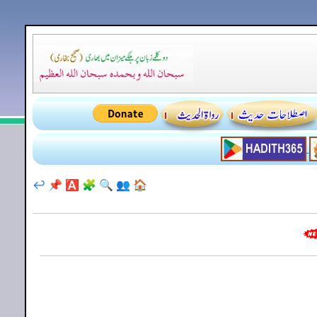
↩️
📌
🅰️
🧩
🔍
👥
🏠