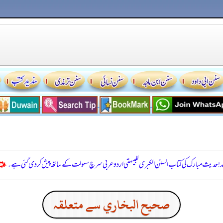
للہ! حدیث مبارک کی کتاب السنن الكبرى للبيهقي اردو عربی سرچ سہولت کے ساتھ پیش کر دی گئی ہے۔
صحيح البخاري سے متعلقہ