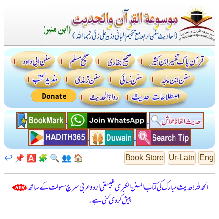
↩️
📌
🅰️
🧩
🔍
👥
🏠
Book Store
Ur-Latn
Eng
الحمدللہ! حدیث مبارک کی کتاب السنن الكبرى للبيهقي اردو عربی سرچ سہولت کے ساتھ
پیش کر دی گئی ہے۔