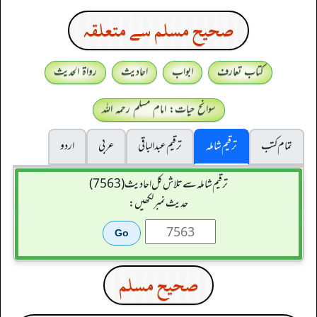
صحيح مسلم سے متعلقہ
کتاب تعارف
ابواب
احادیث
رواۃ الحدیث
سوانح حیات: امام مسلم رحمہ اللہ
تمام کتب
ترقیم شاملہ
ترقيم عبدالباقی
عربی
اردو
ترقیم شاملہ سے تلاش کل احادیث (7563)
حدیث نمبر لکھیں:
صحيح مسلم