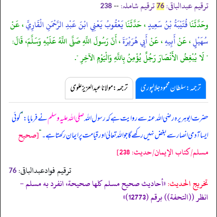
ترقیم عبدالباقی:
ترقیم شاملہ:
--
238
76
وحَدَّثَنَا
قُتَيْبَةُ بْنُ سَعِيدٍ
، حَدَّثَنَا
يَعْقُوبُ يَعْنِي ابْنَ عَبْدِ الرَّحْمَنِ الْقَارِيَّ
، عَنْ
سُهَيْلٍ
، عَنْ
أَبِيهِ
، عَنْ
أَبِي هُرَيْرَةَ
، أَنّ رَسُولَ اللَّهِ صَلَّى اللَّهُ عَلَيْهِ وَسَلَّمَ، قَالَ:
" لَا يُبْغِضُ الأَنْصَارَ رَجُلٌ يُؤْمِنُ بِاللَّهِ وَالْيَوْمِ الآخِرِ ".
ترجمہ:سلطان محمود جلالپوری
ترجمہ:مولانا عبدالعزیز علوی
حضرت ابوہریرہ رضی اللہ عنہ سے روایت ہے کہ رسول اللہ
صلی اللہ علیہ وسلم
نے فرمایا:
”
کوئی
[صحيح
ایسا آدمی انصار سے بغض نہیں رکھے گا جو اللہ تعالیٰ اور قیامت پر ایمان رکھتا ہے۔
“
مسلم/كتاب الإيمان/حدیث: 238]
ترقیم فوادعبدالباقی:
76
تخریج الحدیث:
«أحاديث صحيح مسلم كلها صحيحة، انفرد به مسلم -
انظر ((التحفة)) برقم (12773)»