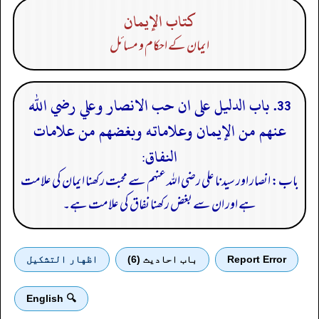
كتاب الإيمان
ایمان کے احکام و مسائل
33. باب الدليل على ان حب الانصار وعلي رضي الله
عنهم من الإيمان وعلاماته وبغضهم من علامات
النفاق:
باب: انصار اور سیدنا علی رضی اللہ عنہم سے محبت رکھنا ایمان کی علامت
ہے اور ان سے بغض رکھنا نفاق کی علامت ہے۔
Report Error
باب احادیث (6)
اظهار التشكيل
🔍 English