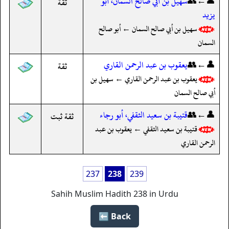
👤←👥
سهيل بن أبي صالح السمان، أبو
ثقة
يزيد
سهيل بن أبي صالح السمان ← أبو صالح
السمان
👤←👥
يعقوب بن عبد الرحمن القاري
ثقة
يعقوب بن عبد الرحمن القاري ← سهيل بن
أبي صالح السمان
👤←👥
قتيبة بن سعيد الثقفي، أبو رجاء
ثقة ثبت
قتيبة بن سعيد الثقفي ← يعقوب بن عبد
الرحمن القاري
237
238
239
Sahih Muslim Hadith 238 in Urdu
Back ⬅️