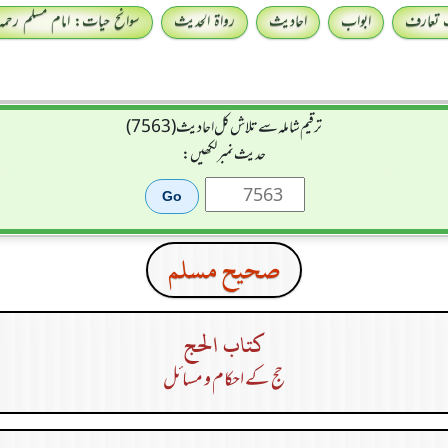
 تعارف
ابواب
احادیث
رواۃ الحدیث
سوانح حیات: امام مسلم رحمہ 
ترقیم شاملہ سے تلاش کل احادیث (7563)
حدیث نمبر لکھیں:
صحيح مسلم
كتاب الحج
حج کے احکام و مسائل