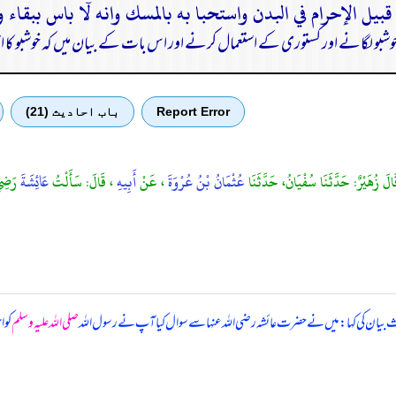
بو لگانے اور کستوری کے استعمال کرنے اور اس بات کے بیان میں کہ خوشبو کا اثر
Report Error
باب احادیث (21)
الَ زُهَيْرٌ: حَدَّثَنَا سُفْيَانُ، حَدَّثَنَا
عُثْمَانُ بْنُ عُرْوَةَ
، عَنْ
أَبِيهِ
، قَالَ: سَأَلْتُ
عَائِشَةَ
رَضِيَ
بیان کی کہا: میں نے حضرت عائشہ رضی اللہ عنہا سے سوال کیا آپ نے رسول اللہ
صلی اللہ علیہ وسلم
کو 