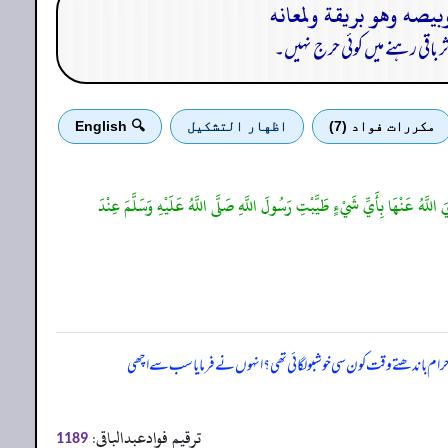
 باقی رہنے میں کوئی حرج نہیں۔
مكررات فواد (7)
اظهار التشكيل
🔍 English
 اللَّهُ عَنْهَا بِأَيِّ شَيْءٍ طَيَّبْتِ رَسُولَ اللَّهِ صَلَّى اللَّهُ عَلَيْهِ وَسَلَّمَ عِنْدَ
احرام باندھتے وقت کون سی خوشبو لگائی تھی؟ انہوں نے فرمایا سب سے اچھی
ترقیم فوادعبدالباقی:
1189