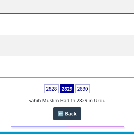
2828
2829
2830
Sahih Muslim Hadith 2829 in Urdu
Back ⬅️