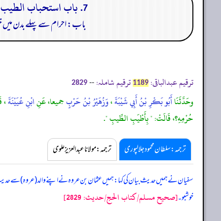
7. باب استحباب الطيب قبيل الإحرام في البدن واستحبا به بالمسك وانه لٓا باس ببقاء وبيصه وهو بريقة ولمعانه
باب: احرام سے پہلے بدن میں خوش
ترقیم عبدالباقی:
ترقیم شاملہ:
--
2829
1189
وحَدَّثَنَا
أَبُو بَكْرِ بْنُ أَبِي شَيْبَةَ
،
وَزُهَيْرُ بْنُ حَرْبٍ
جميعا، عَنِ
ابْنِ عُيَيْنَةَ
، قَ
حُرْمِهِ؟، قَالَتْ: " بِأَطْيَبِ الطِّيبِ ".
ترجمہ:سلطان محمود جلالپوری
ترجمہ:مولانا عبدالعزیز علوی
سفیان نے ہمیں حدیث بیان کی کہا: ہمیں عثمان بن عروہ نے اپنے والد (عروہ) سے حدیث 
[صحيح مسلم/كتاب الحج/حدیث: 2829]
خوشبو۔