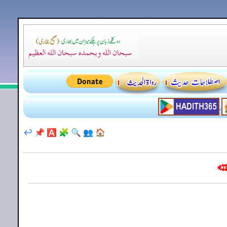
↩️
📌
🅰️
🧩
🔍
👥
🏠