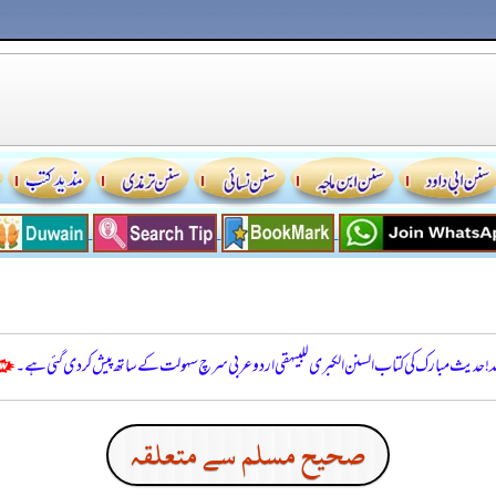
للہ! حدیث مبارک کی کتاب السنن الكبرى للبيهقي اردو عربی سرچ سہولت کے ساتھ پیش کر دی گئی ہے۔
صحيح مسلم سے متعلقہ