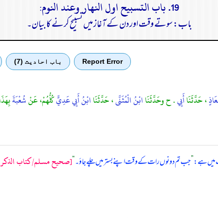
19. باب التسبيح اول النهار وعند النوم:
باب: سوتے وقت اور دن کے آغاز میں تسبیح کرنے کا بیان۔
Report Error
باب احادیث (7)
ُعَاذٍ
، حَدَّثَنَا
أَبِي
. ح وحَدَّثَنَا
ابْنُ الْمُثَنَّى
، حَدَّثَنَا
ابْنُ أَبِي عَدِيٍّ
كُلُّهُمْ، عَنْ
شُعْبَةَ
بِهَذَ
[صحيح مسلم/كتاب الذكر والد
یث میں ہے:
”
جب تم دونوں رات کے وقت اپنے بستر میں چلے جاؤ۔
“