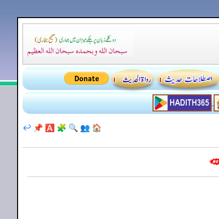
↩️
📌
🅰️
🧩
🔍
👥
🏠