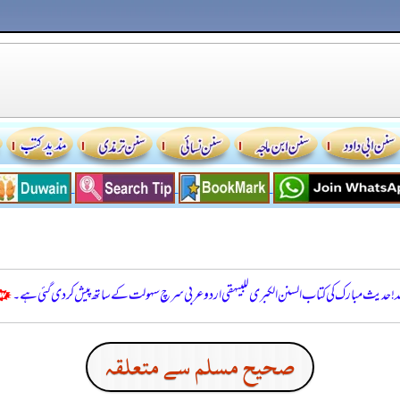
للہ! حدیث مبارک کی کتاب السنن الكبرى للبيهقي اردو عربی سرچ سہولت کے ساتھ پیش کر دی گئی ہے۔
صحيح مسلم سے متعلقہ