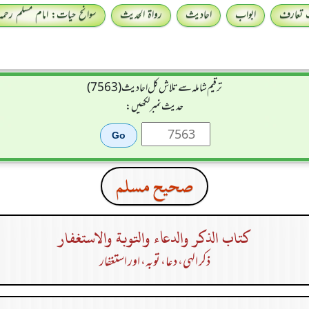
 تعارف
ابواب
احادیث
رواۃ الحدیث
سوانح حیات: امام مسلم رحمہ 
ترقیم شاملہ سے تلاش کل احادیث (7563)
حدیث نمبر لکھیں:
صحيح مسلم
كتاب الذكر والدعاء والتوبة والاستغفار
ذکر الہی، دعا، توبہ، اور استغفار