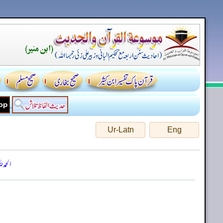
Ur-Latn
Eng
الحمد