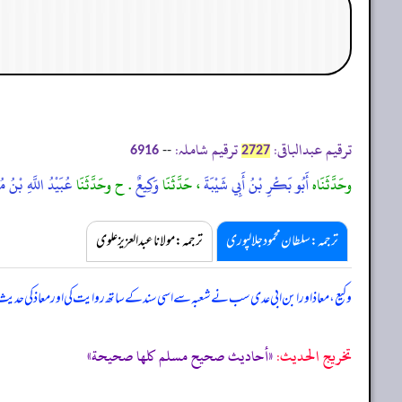
ترقیم عبدالباقی:
ترقیم شاملہ:
--
6916
2727
وحَدَّثَنَاه
أَبُو بَكْرِ بْنُ أَبِي شَيْبَةَ
، حَدَّثَنَا
وَكِيعٌ
. ح وحَدَّثَنَا
عُبَيْدُ اللَّهِ بْنُ م
ترجمہ:سلطان محمود جلالپوری
ترجمہ:مولانا عبدالعزیز علوی
وکیع، معاذ اور ابن ابی عدی سب نے شعبہ سے اسی سند کے ساتھ روایت کی اور معاذ کی حد
تخریج الحدیث:
«أحاديث صحيح مسلم كلها صحيحة»