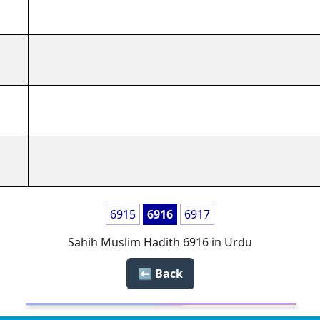
6915
6916
6917
Sahih Muslim Hadith 6916 in Urdu
Back ⬅️