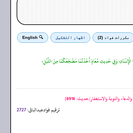
مكررات فواد (2)
اظهار التشكيل
🔍 English
ا الْإِسْنَادِ، وَفِي حَدِيثِ مُعَاذٍ أَخَذْتُمَا مَضْجَعَكُمَا مِنَ اللَّيْلِ،
عاء والتوبة والاستغفار/حدیث: 6916]
ترقیم فوادعبدالباقی:
2727