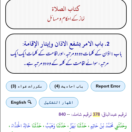
كتاب الصلاة
نماز کے احکام و مسائل
2. باب الامر بشفع الاذان وإيتار الإقامة:
باب: اذان کے کلمات دو دو مرتبہ، اور اقامت کے کلمات ایک ایک
مرتبہ، سوائے اقامت کے کلمہ کے وہ دو مرتبہ ہے۔
Report Error
باب احادیث (4)
مكررات فواد (3)
اظهار التشكيل
🔍 English
ترقیم عبدالباقی:
ترقیم شاملہ:
--
840
378
وحَدَّثَنِي
مُحَمَّدُ بْنُ حَاتِمٍ
، حَدَّثَنَا
بَهْزٌ
، حَدَّثَنَا
وُهَيْبٌ
، حَدَّثَنَا
خَالِدٌ الْحَذَّاءُ
،