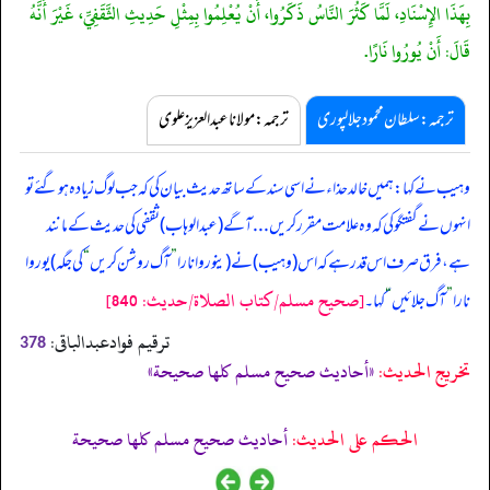
بِهَذَا الإِسْنَادِ، لَمَّا كَثُرَ النَّاسُ ذَكَرُوا، أَنْ يُعْلِمُوا بِمِثْلِ حَدِيثِ الثَّقَفِيِّ، غَيْرَ أَنَّهُ
قَالَ: أَنْ يُورُوا نَارًا.
ترجمہ:سلطان محمود جلالپوری
ترجمہ:مولانا عبدالعزیز علوی
وہیب نے کہا: ہمیں خالد حذاء نے اسی سند کے ساتھ حدیث بیان کی کہ جب لوگ زیادہ ہو گئے تو
انہوں نے گفتگو کی کہ وہ علامت مقرر کریں ... آگے (عبدالوہاب) ثقفی کی حدیث کے مانند
ہے، فرق صرف اس قدر ہے کہ اس (وہیب) نے (ینوروا نارا
”
آگ روشن کریں
“
کی جگہ) یوروا
[صحيح مسلم/كتاب الصلاة/حدیث: 840]
نارا
”
آگ جلائیں
“
کہا۔
ترقیم فوادعبدالباقی:
378
تخریج الحدیث:
«أحاديث صحيح مسلم كلها صحيحة»
الحكم على الحديث:
أحاديث صحيح مسلم كلها صحيحة