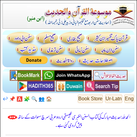
↩️
📌
🅰️
🧩
🔍
👥
🏠
Book Store
Ur-Latn
Eng
الحمدللہ! حدیث مبارک کی کتاب السنن الكبرى للبيهقي اردو عربی سرچ سہولت کے ساتھ
پیش کر دی گئی ہے۔