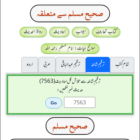
صحيح مسلم سے متعلقہ
کتاب تعارف
ابواب
احادیث
رواۃ الحدیث
سوانح حیات: امام مسلم رحمہ اللہ
تمام کتب
ترقیم شاملہ
ترقيم عبدالباقی
عربی
اردو
ترقیم شاملہ سے تلاش کل احادیث (7563)
حدیث نمبر لکھیں:
صحيح مسلم