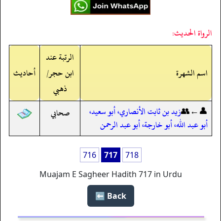
الرواة الحديث:
الرتبة عند
اسم الشهرة
ابن حجر/
أحاديث
ذهبي
👤←👥
زيد بن ثابت الأنصاري، أبو سعيد،
صحابي
أبو عبد الله، أبو خارجة، أبو عبد الرحمن
716
717
718
Muajam E Sagheer Hadith 717 in Urdu
Back ⬅️