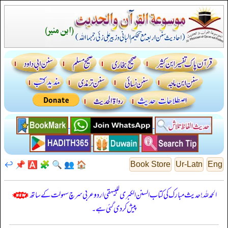
↩️
📌
🅰️
🧩
🔍
👥
🏠
Book Store
Ur-Latn
Eng
الحمدللہ! حدیث مبارک کی کتاب السنن الكبرى للبيهقي اردو عربی سرچ سہولت کے ساتھ
پیش کر دی گئی ہے۔