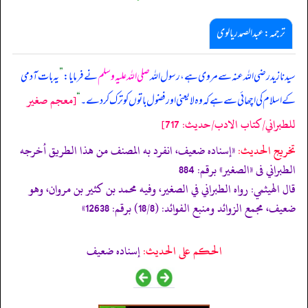
ترجمہ: عبدالصمد ریالوی
سیدنا زید رضی اللہ عنہ سے مروی ہے، رسول اللہ
صلی اللہ علیہ وسلم
نے فرمایا:
”
یہ بات آدمی
[معجم صغير
کے اسلام کی اچھائی سے ہے کہ وہ لایعنی اور فضول باتوں کو ترک کر دے۔
“
للطبراني/كتاب الادب/حدیث: 717]
تخریج الحدیث:
«إسناده ضعيف، انفرد به المصنف من هذا الطريق أخرجه
الطبراني فى
«الصغير»
برقم: 884
قال الهيثمي: رواه الطبراني في الصغير، وفيه محمد بن كثير بن مروان، وهو
ضعيف، مجمع الزوائد ومنبع الفوائد: (18/8) برقم: 12638»
الحكم على الحديث:
إسناده ضعيف