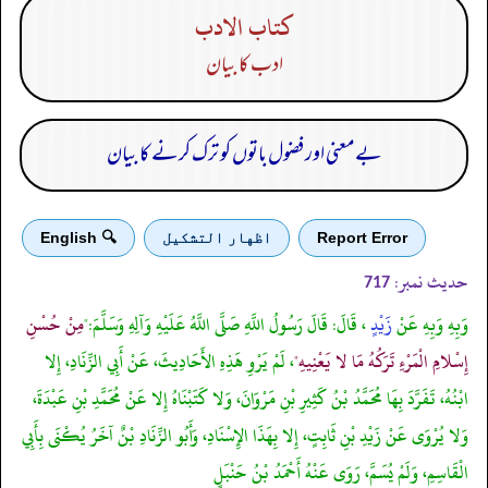
كتاب الادب
ادب کا بیان
بےمعنی اور فضول باتوں کو ترک کرنے کا بیان
Report Error
اظهار التشكيل
🔍 English
حدیث نمبر:
717
وَبِهِ وَبِهِ عَنْ
زَيْدٍ
، قَالَ: قَالَ رَسُولُ اللَّهِ صَلَّى اللَّهُ عَلَيْهِ وَآلِهِ وَسَلَّمَ:"
مِنْ حُسْنِ
إِسْلامِ الْمَرْءِ تَرَكُهُ مَا لا يَعْنِيهِ"
، لَمْ يَرْوِ هَذِهِ الأَحَادِيثَ، عَنْ أَبِي الزِّنَادِ، إِلا
ابْنُهُ، تَفَرَّدَ بِهَا مُحَمَّدُ بْنُ كَثِيرِ بْنِ مَرْوَانَ، وَلا كَتَبْنَاهُ إِلا عَنْ مُحَمَّدِ بْنِ عَبْدَةَ،
وَلا يُرْوَى عَنْ زَيْدِ بْنِ ثَابِتٍ، إِلا بِهَذَا الإِسْنَادِ، وَأَبُو الزِّنَادِ بْنٌ آخَرُ يُكْنَى بِأَبِي
الْقَاسِمِ، وَلَمْ يُسَمَّ، رَوَى عَنْهُ أَحْمَدُ بْنُ حَنْبَلٍ