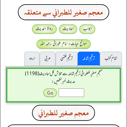
معجم صغير للطبراني سے متعلقہ
ابواب
احادیث
رواۃ الحدیث
سوانح حیات: امام طبرانی رحمہ اللہ
تمام کتب
ترقیم شاملہ
ترقيم فقہی
عربی
اردو
معجم صغير للطبراني ترقیم شاملہ سے تلاش کل احادیث (1198)
حدیث نمبر لکھیں:
معجم صغير للطبراني