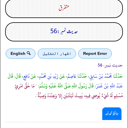
متفرق
حدیث نمبر:56
Report Error
اظهار التشكيل
🔍 English
حدیث نمبر:
56
حَدَّثَنَا
مُحَمَّدُ بْنُ سَابِقٍ
، حَدَّثَنَا
عَاصِمٌ
، عَنْ
زَيْدِ بْنِ مُحَمَّدٍ
، عَنْ
نَافِعٍ
، قَالَ: قَالَ
عَبْدُ اللَّهِ بْنُ عُمَرَ
: قَالَ رَسُولُ اللَّهِ صَلَّى اللَّهُ عَلَيْهِ وَسَلَّمَ:
" مَا حَقُّ امْرِئٍ
مُسْلِمٍ لَهُ شَيْءٌ يُوصِي فِيهِ، يَبِيتُ لَيْلَتَيْنِ إِلا وَعِنْدَهُ وَصِيَّةٌ"
.
حافظ محمد فہد