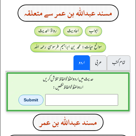
مسند عبدالله بن عمر سے متعلقہ
ابواب
احادیث
رواۃ الحدیث
سوانح حیات: محمد بن ابراہیم طرسوسی رحمہ اللہ
تمام کتب
عربی
اردو
حدیث میں اردو لفظ/الفاظ تلاش کریں
اردو لفظ / الفاظ لکھیں:
مسند عبدالله بن عمر