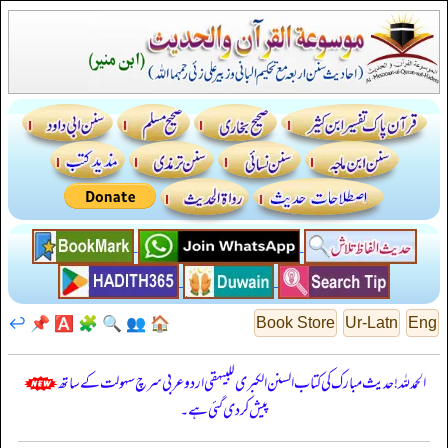
↩️
📌
🅰️
🧩
🔍
👥
🏠
Book Store
Ur-Latn
Eng
الحمدللہ! حدیث مبارک کی کتاب السنن الكبرى للبيهقي اردو عربی سرچ سہولت کے ساتھ
پیش کر دی گئی ہے۔