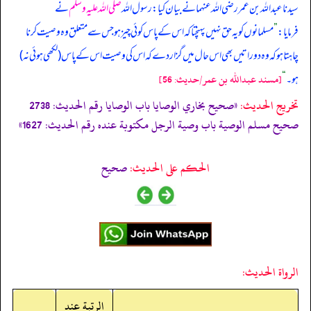
سیدنا عبداللہ بن عمر رضی اللہ عنہما نے بیان کیا: رسول اللہ
صلی اللہ علیہ وسلم
نے
فرمایا:
”
مسلمانوں کو یہ حق نہیں پہنچتا کہ اس کے پاس کوئی چیز ہو جس سے متعلق وہ وصیت کرنا
چاہتا ہو کہ وہ دو راتیں بھی اس حال میں گزار دے کہ اس کی وصیت اس کے پاس (لکھی ہوئی نہ)
ہو۔
“
[مسند عبدالله بن عمر/حدیث: 56]
تخریج الحدیث:
«صحيح بخاري الوصايا باب الوصايا رقم الحديث: 2738
صحيح مسلم الوصية باب وصية الرجل مكتوبة عنده رقم الحديث: 1627»
الحكم على الحديث:
صحیح
الرواة الحديث:
الرتبة عند