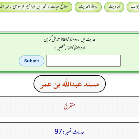
بواب
احادیث
رواۃ الحدیث
سوانح حیات: محمد بن ابراہیم طرسوسی رحمہ اللہ
حدیث میں اردو لفظ/الفاظ تلاش کریں
اردو لفظ / الفاظ لکھیں:
مسند عبدالله بن عمر
متفرق
حدیث نمبر:97