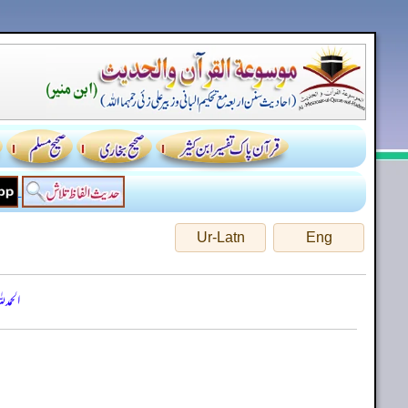
Ur-Latn
Eng
الحمد