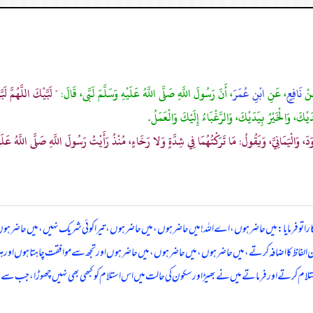
َنْ
نَافِعٍ
، عَنِ
ابْنِ عُمَرَ
، أَنّ رَسُولَ اللَّهِ صَلَّى اللَّهُ عَلَيْهِ وَسَلَّمَ لَبَّى، قَالَ:
" لَبَّيْكَ اللَّهُمَّ 
يْكَ، وَالْخَيْرُ بِيَدَيْكَ، وَالرَّغْبَاءُ إِلَيْكَ وَالْعَمَلُ.
، وَالْيَمَانِيَّ، وَيَقُولُ: مَا تَرَكْتُهُمَا فِي شِدَّةٍ وَلا رَخَاءٍ، مُنْذُ رَأَيْتُ رَسُولَ اللَّهِ صَلَّى اللَّهُ عَلَيْ
ارا تو فرمایا: میں حاضر ہوں، اے اللہ! میں حاضر ہوں، میں حاضر ہوں، تیرا کوئی شریک نہیں، میں حاضر ہ
ں ان الفاظ کا اضافہ کرتے، میں حاضر ہوں، میں حاضر ہوں، میں حاضر ہوں اور تجھ سے موافقت چاہتا ہوں ا
کا استلام کرتے اور فرماتے میں نے بھیڑ اور سکون کی حالت میں اس استلام کو کبھی بھی نہیں چھوڑا، جب سے