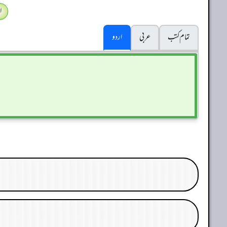
ا
تمام کتب
عربی
اردو