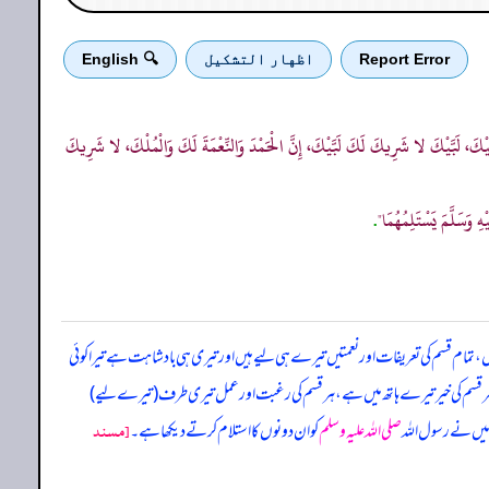
Report Error
اظهار التشكيل
🔍 English
لَبَّيْكَ، لَبَّيْكَ لا شَرِيكَ لَكَ لَبَّيْكَ، إِنَّ الْحَمْدَ وَالنِّعْمَةَ لَكَ وَالْمُلْكَ، لا شَرِيكَ
هِ وَسَلَّمَ يَسْتَلِمُهُمَا"
.
وں، تمام قسم کی تعریفات اور نعمتیں تیرے ہی لیے ہیں اور تیری ہی بادشاہت ہے تیرا کوئی
ور ہر قسم کی خیر تیرے ہاتھ میں ہے، ہر قسم کی رغبت اور عمل تیری طرف (تیرے لیے)
 میں نے رسول اللہ
صلی اللہ علیہ وسلم
کو ان دونوں کا استلام کرتے دیکھا ہے۔
[مسند