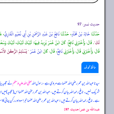
حدیث نمبر:
97
حَدَّثَنَا
خَالِدُ بْنُ مَخْلَدٍ
، حَدَّثَنَا
نَافِعُ بْنُ عَبْدِ الرَّحْمَنِ بْنِ أَبِي نُعَيْمٍ الْقَارِيُّ
، ع
لَكَ"
. قَالَ: وَأَخْبَرَنِي نَافِعٌ: كَانَ ابْنُ عُمَرَ يَزِيدُ فِيهَا: لَبَّيْكَ لَبَّيْكَ، لَبَّيْكَ وَسَعْدَ
قَالَ: وَأَخْبَرَنِي قَالَ: وَأَخْبَرَنِي
نَافِعٌ
، قَالَ: كَانَ
ابْنُ عُمَرَ
" يَسْتَلِمُ الرُّكْنَ الأَسْوَدَ
حافظ محمد فہد
سیدنا عبداللہ بن عمر رضی اللہ عنہما سے مروی ہے، رسول اللہ
صلی اللہ علیہ وسلم
نے تلبیہ پک
شریک نہیں۔ نافع رحمہ اللہ بیان کرتے ہیں، عبداللہ بن عمر رضی اللہ عنہما اس (تلبیہ) می
ہے۔ نافع رحمہ اللہ بیان کرتے ہیں: عبداللہ بن عمر رضی اللہ عنہما حجر اسود اور رکن یمانی 
عبدالله بن عمر/حدیث: 97]