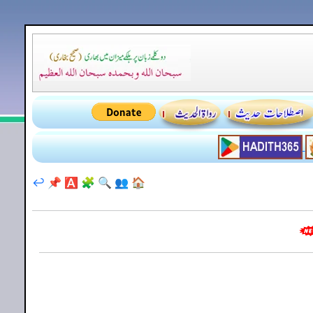
↩️
📌
🅰️
🧩
🔍
👥
🏠