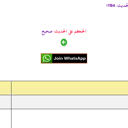
: 1184»
الحكم على الحديث:
صحیح