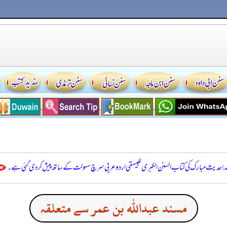
للہ! حدیث مبارک کی کتاب السنن الكبرى للبيهقي اردو عربی سرچ سہولت کے ساتھ پیش کر دی گئی ہے۔
مسند عبدالله بن عمر سے متعلقہ