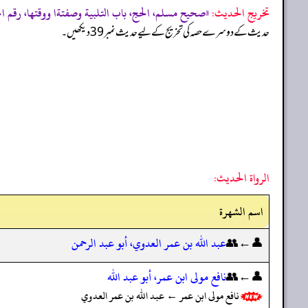
تخریج الحدیث:
«صحيح مسلم، الحج، باب التلبية وصفتةا ووقتها، رقم الحديث
حدیث کے دوسرے حصہ کی تخریج کے لیے حدیث نمبر 39 دیکھیں۔
الرواة الحديث:
اسم الشهرة
👤←👥
عبد الله بن عمر العدوي، أبو عبد الرحمن
👤←👥
نافع مولى ابن عمر، أبو عبد الله
نافع مولى ابن عمر ← عبد الله بن عمر العدوي