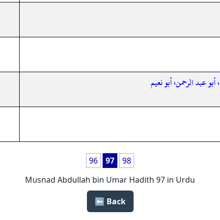
 أبو عبد الرحمن، أبو نعيم
96
97
98
Musnad Abdullah bin Umar Hadith 97 in Urdu
Back ⬅️