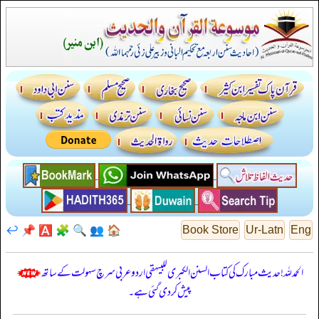
↩️
📌
🅰️
🧩
🔍
👥
🏠
Book Store
Ur-Latn
Eng
الحمدللہ! حدیث مبارک کی کتاب السنن الكبرى للبيهقي اردو عربی سرچ سہولت کے ساتھ
پیش کر دی گئی ہے۔