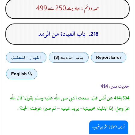
حصہ دوئم : احادیث 250 سے 499
218. باب العيادة من الرمد
Report Error
باب احادیث (3)
اظهار التشكيل
🔍 English
حدیث نمبر:
414
414/534 عن أنس قال: سمعت النبي صلى الله عليه وسلم يقول:"قال الله
عز وجل: إذا ابتليته بحبيبتيه- يريد عينيه – ثم صبر، عوضته الجنة".
ترجمہ:مولانا عثمان منیب