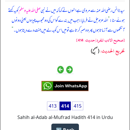
سیدنا انس رضی اللہ عنہ سے مروی ہے انہوں نے کہا کہ میں نے نبی
صلی اللہ علیہ وسلم
کو یہ کہتے
ہوئے سنا:
”
اللہ عزوجل نے فرمایا: جب میں بندے کو اس کی دو محبوب چیزوں یعنی دونوں
آنکھوں سے آزماتا ہوں پھر وہ صبر کرتا ہے تو میں اس کو بدلے میں جنت دے دیتا ہوں۔
“
[صحيح الادب المفرد/حدیث: 414]
تخریج الحدیث:
(صحيح)
413
414
415
Sahih al-Adab al-Mufrad Hadith 414 in Urdu
Back ⬅️