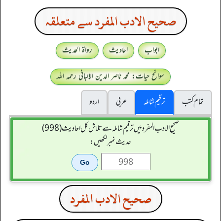
صحيح الادب المفرد سے متعلقہ
ابواب
احادیث
رواۃ الحدیث
سوانح حیات: محمد ناصر الدین الالبانی رحمہ اللہ
تمام کتب
ترقیم شاملہ
عربی
اردو
صحيح الادب المفرد میں ترقیم شاملہ سے تلاش کل احادیث (998)
حدیث نمبر لکھیں:
صحيح الادب المفرد