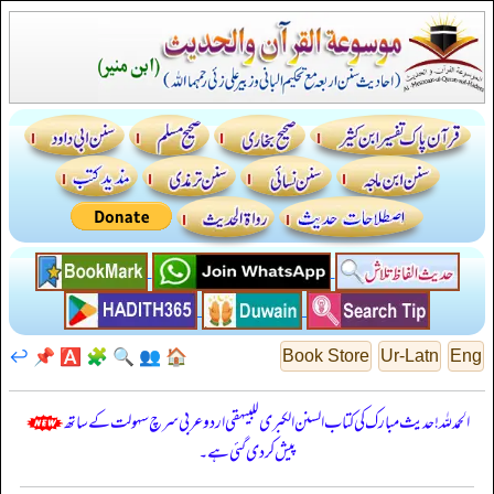
↩️
📌
🅰️
🧩
🔍
👥
🏠
Book Store
Ur-Latn
Eng
الحمدللہ! حدیث مبارک کی کتاب السنن الكبرى للبيهقي اردو عربی سرچ سہولت کے ساتھ
پیش کر دی گئی ہے۔