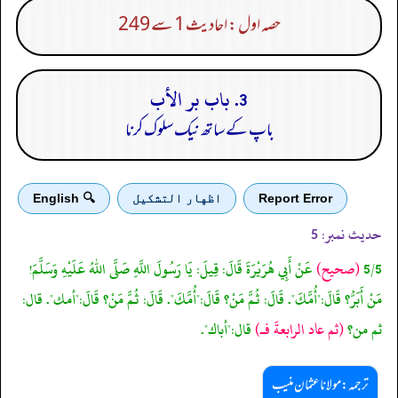
حصہ اول : احادیث 1 سے 249
3. باب بر الأب
باپ کے ساتھ نیک سلوک کرنا
Report Error
اظهار التشكيل
🔍 English
حدیث نمبر:
5
5/5
(صحيح)
عَنْ أَبِي هُرَيْرَةَ قَالَ: قِيلَ: يَا رَسُولَ اللَّهِ صَلَّى اللهُ عَلَيْهِ وَسَلَّمَ!
مَنْ أَبَرُّ؟ قَالَ:"أُمَّكَ". قَالَ: ثُمَّ مَنْ؟ قَالَ:"أُمَّكَ". قَالَ: ثُمَّ مَنْ؟ قَالَ:"أمك". قال:
ثم من؟
(ثم عاد الرابعةَ فـ)
قال:"أباك".
ترجمہ:مولانا عثمان منیب