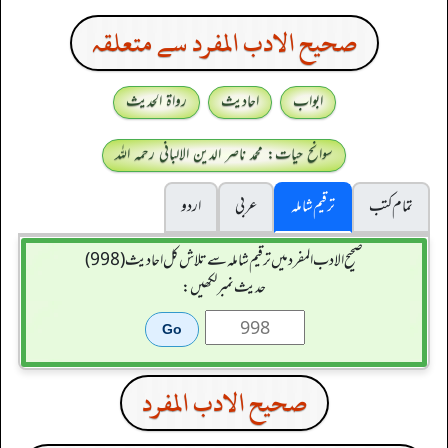
صحيح الادب المفرد سے متعلقہ
ابواب
احادیث
رواۃ الحدیث
سوانح حیات: محمد ناصر الدین الالبانی رحمہ اللہ
تمام کتب
ترقیم شاملہ
عربی
اردو
صحيح الادب المفرد میں ترقیم شاملہ سے تلاش کل احادیث (998)
حدیث نمبر لکھیں:
صحيح الادب المفرد