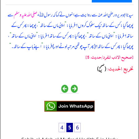
سیدنا ابوہریرہ رضی اللہ عنہ سے روایت ہے انہوں نے کہا کہ رسول اﷲ
صلی اللہ علیہ وسلم
سے
پوچھا گیا: کس کے ساتھ نیک سلوک کروں؟ فرمایا:
”
اپنی ماں کے ساتھ
“
، پوچھا: پھر کس کے
ساتھ؟ فرمایا:
”
اپنی ماں کے ساتھ
“
، پوچھا گیا: پھر کس کے ساتھ؟ فرمایا:
”
اپنی ماں کے ساتھ
“
،
پوچھا گیا: پھر کس کے ساتھ؟ (پھر آپ چوتھی مرتبہ لوٹے اور) فرمایا:
”
اپنے باپ کے ساتھ۔
“
[صحيح الادب المفرد/حدیث: 5]
تخریج الحدیث:
(صحيح)
4
5
6