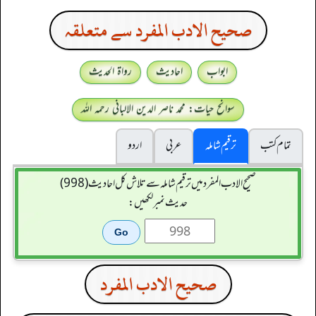
صحيح الادب المفرد سے متعلقہ
ابواب
احادیث
رواۃ الحدیث
سوانح حیات: محمد ناصر الدین الالبانی رحمہ اللہ
تمام کتب
ترقیم شاملہ
عربی
اردو
صحيح الادب المفرد میں ترقیم شاملہ سے تلاش کل احادیث (998)
حدیث نمبر لکھیں:
صحيح الادب المفرد