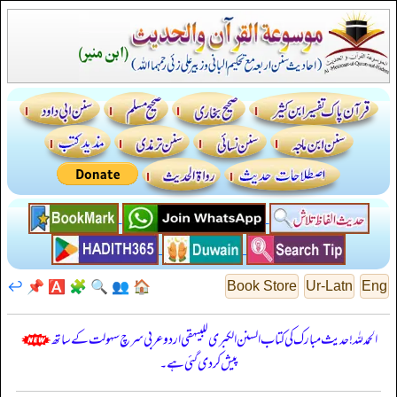
↩️
📌
🅰️
🧩
🔍
👥
🏠
Book Store
Ur-Latn
Eng
الحمدللہ! حدیث مبارک کی کتاب السنن الكبرى للبيهقي اردو عربی سرچ سہولت کے ساتھ
پیش کر دی گئی ہے۔