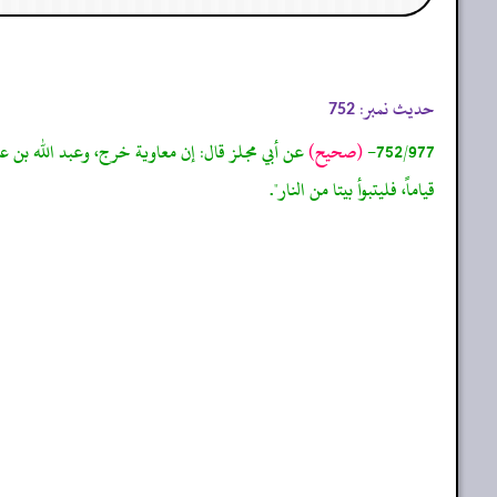
حدیث نمبر:
752
752/977-
(صحيح)
عن أبي مجلز قال: إن معاوية خرج، وعبد الله بن عامر
قياماً، فليتبوأ بيتا من النار".