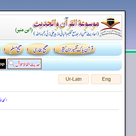
Ur-Latn
Eng
الحمد