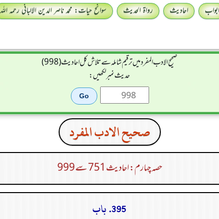
بواب
احادیث
رواۃ الحدیث
سوانح حیات: محمد ناصر الدین الالبانی رحمہ اللہ
صحيح الادب المفرد میں ترقیم شاملہ سے تلاش کل احادیث (998)
حدیث نمبر لکھیں:
صحيح الادب المفرد
حصہ چہارم: احادیث 751 سے 999
395. باب