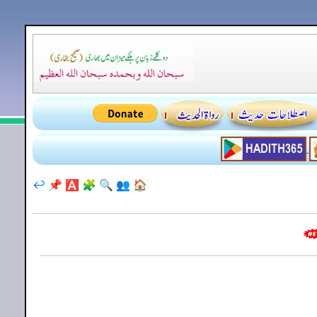
↩️
📌
🅰️
🧩
🔍
👥
🏠