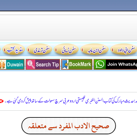
للہ! حدیث مبارک کی کتاب السنن الكبرى للبيهقي اردو عربی سرچ سہولت کے ساتھ پیش کر دی گئی ہے۔
صحيح الادب المفرد سے متعلقہ