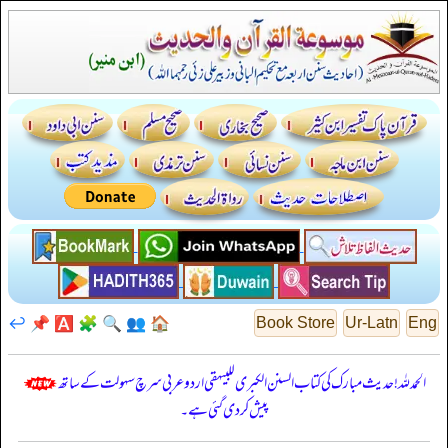
↩️
📌
🅰️
🧩
🔍
👥
🏠
Book Store
Ur-Latn
Eng
الحمدللہ! حدیث مبارک کی کتاب السنن الكبرى للبيهقي اردو عربی سرچ سہولت کے ساتھ
پیش کر دی گئی ہے۔