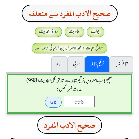
صحيح الادب المفرد سے متعلقہ
ابواب
احادیث
رواۃ الحدیث
سوانح حیات: محمد ناصر الدین الالبانی رحمہ اللہ
تمام کتب
ترقیم شاملہ
عربی
اردو
صحيح الادب المفرد میں ترقیم شاملہ سے تلاش کل احادیث (998)
حدیث نمبر لکھیں:
صحيح الادب المفرد