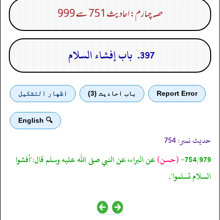
حصہ چہارم: احادیث 751 سے 999
397. باب إفشاء السلام
Report Error
باب احادیث (3)
اظهار التشكيل
🔍 English
حدیث نمبر:
754
754/979-
(حسن)
عن البراء، عن النبي صلى الله عليه وسلم قال:"أفشوا
السلام تسلموا".