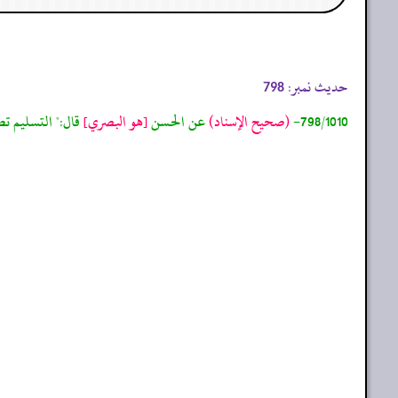
حدیث نمبر:
798
798/1010-
(صحيح الإسناد)
عن الحسن
[هو البصري]
قال:" التسليم تط