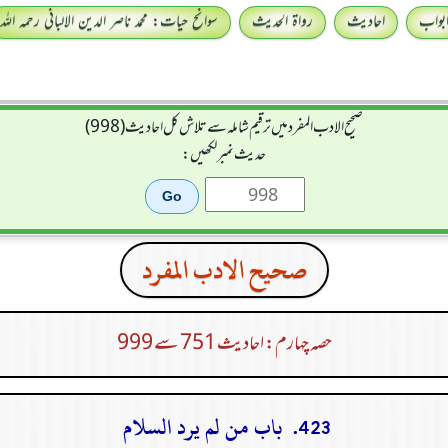
بواب
احادیث
رواۃ الحدیث
سوانح حیات: محمد ناصر الدین الالبانی رحمہ اللہ
صحيح الادب المفرد میں ترقیم شاملہ سے تلاش کل احادیث (998)
حدیث نمبر لکھیں:
صحيح الادب المفرد
حصہ چہارم: احادیث 751 سے 999
423. باب من لم يرد السلام