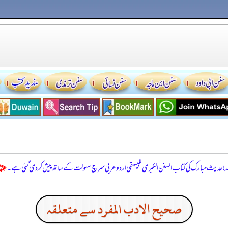
للہ! حدیث مبارک کی کتاب السنن الكبرى للبيهقي اردو عربی سرچ سہولت کے ساتھ پیش کر دی گئی ہے۔
صحيح الادب المفرد سے متعلقہ