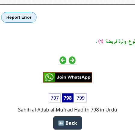
Report Error
وع، والردّ فريضة"
(1)
.
797
798
799
Sahih al-Adab al-Mufrad Hadith 798 in Urdu
Back ⬅️