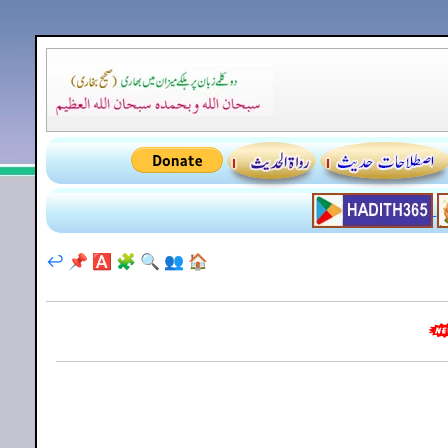
↩️
📌
🅰️
🧩
🔍
👥
🏠