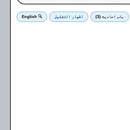
باب احادیث (3)
اظهار التشكيل
🔍 English