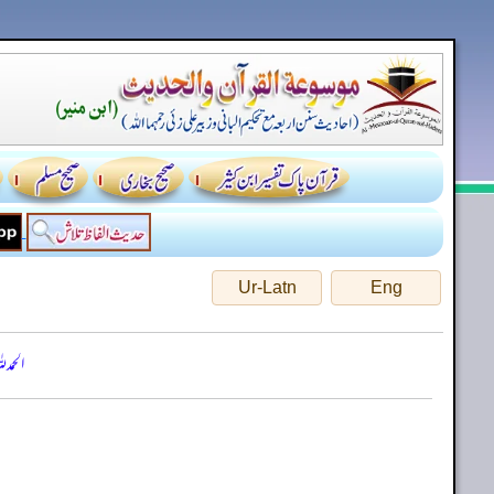
Ur-Latn
Eng
الحمد