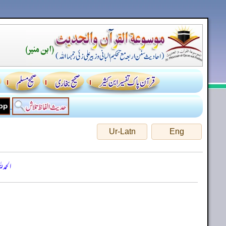
Ur-Latn
Eng
الحمد