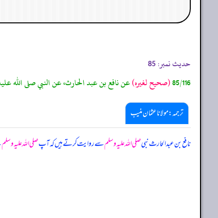
حدیث نمبر:
85
85/116
(صحيح لغيره)
عن نافع بن عبد الحارث، عن النبي صلى الله عليه و
ترجمہ:مولانا عثمان منیب
نافع بن عبدالحارث نبی
صلی اللہ علیہ وسلم
سے روایت کرتے ہیں کہ آپ
صلی اللہ علیہ وسلم
ن