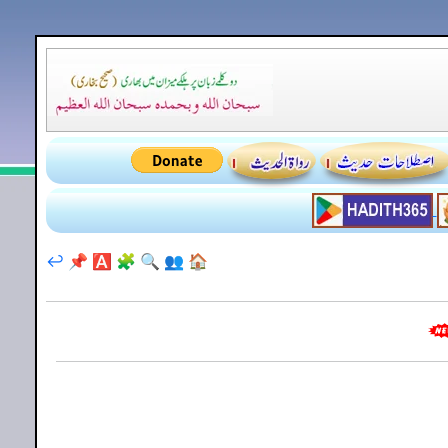
↩️
📌
🅰️
🧩
🔍
👥
🏠