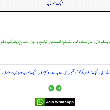
نیک ہمسایہ
سلم قال:" من سعادة المرء المسلم: المسكن الواسع، والجار الصالح، والمركب الهنيء
ے فرمایا:
”
ایک مسلمان کی خوش بختیوں میں سے یہ ہے: وسیع مکان، نیک ہمسایہ اور پسندیدہ سواری۔
“