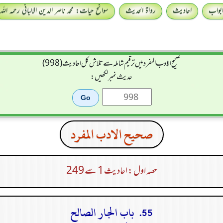
بواب
احادیث
رواۃ الحدیث
سوانح حیات: محمد ناصر الدین الالبانی رحمہ اللہ
صحيح الادب المفرد میں ترقیم شاملہ سے تلاش کل احادیث (998)
حدیث نمبر لکھیں:
صحيح الادب المفرد
حصہ اول : احادیث 1 سے 249
55. باب الجار الصالح