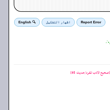
Report Error
اظهار التشكيل
🔍 English
".
[صحيح الادب المفرد/حدیث: 85]