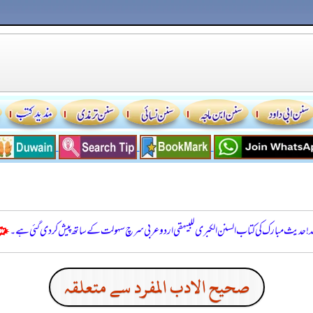
للہ! حدیث مبارک کی کتاب السنن الكبرى للبيهقي اردو عربی سرچ سہولت کے ساتھ پیش کر دی گئی ہے۔
صحيح الادب المفرد سے متعلقہ