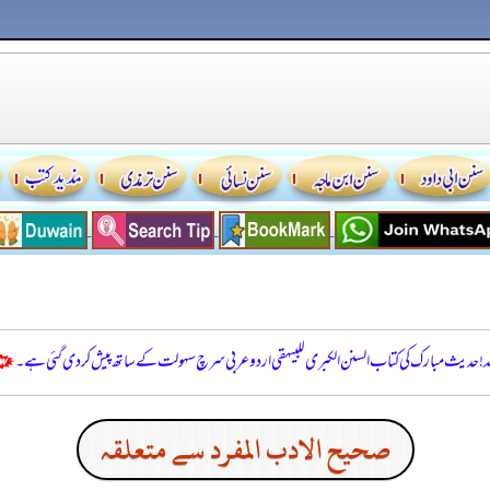
للہ! حدیث مبارک کی کتاب السنن الكبرى للبيهقي اردو عربی سرچ سہولت کے ساتھ پیش کر دی گئی ہے۔
صحيح الادب المفرد سے متعلقہ