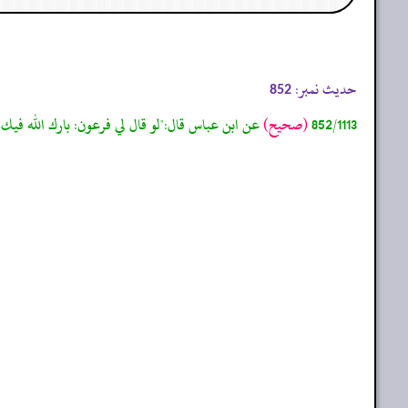
حدیث نمبر:
852
852/1113
(صحيح)
عن ابن عباس قال:"لو قال لي فرعون: بارك الله فيك