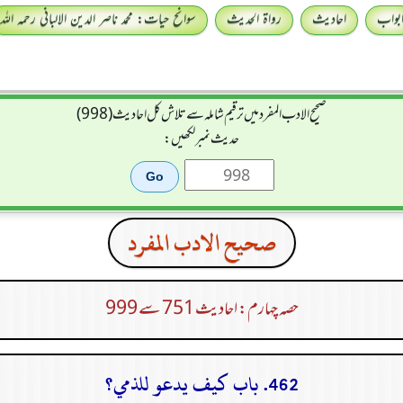
بواب
احادیث
رواۃ الحدیث
سوانح حیات: محمد ناصر الدین الالبانی رحمہ اللہ
صحيح الادب المفرد میں ترقیم شاملہ سے تلاش کل احادیث (998)
حدیث نمبر لکھیں:
صحيح الادب المفرد
حصہ چہارم: احادیث 751 سے 999
462. باب كيف يدعو للذمي؟