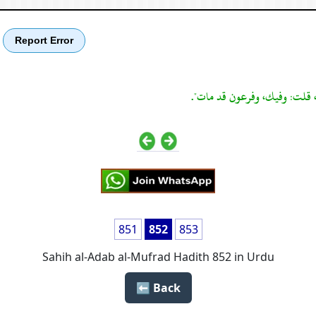
Report Error
، قلت: وفيك، وفرعون قد مات".
851
852
853
Sahih al-Adab al-Mufrad Hadith 852 in Urdu
Back ⬅️