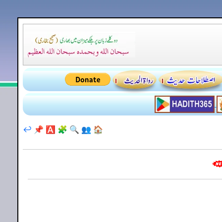
↩️
📌
🅰️
🧩
🔍
👥
🏠