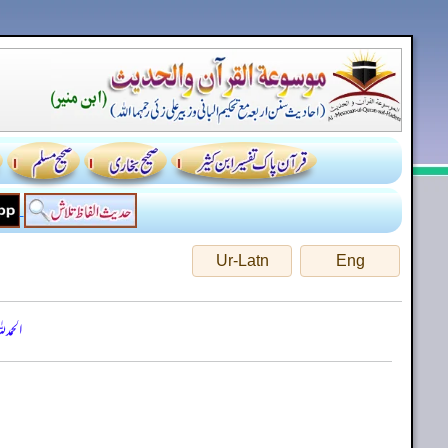
Ur-Latn
Eng
الحمد