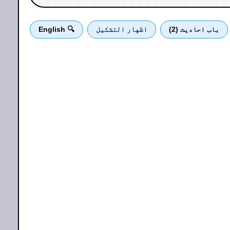
باب احادیث (2)
اظهار التشكيل
🔍 English