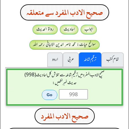
صحيح الادب المفرد سے متعلقہ
ابواب
احادیث
رواۃ الحدیث
سوانح حیات: محمد ناصر الدین الالبانی رحمہ اللہ
تمام کتب
ترقیم شاملہ
عربی
اردو
صحيح الادب المفرد میں ترقیم شاملہ سے تلاش کل احادیث (998)
حدیث نمبر لکھیں:
صحيح الادب المفرد