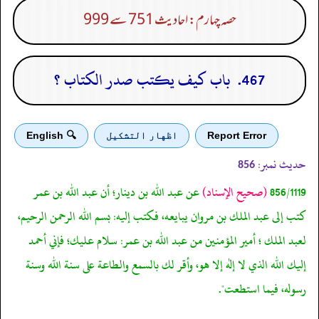
حصہ چہارم: احادیث 751 سے 999
467. باب كيف يكتب صدر الكتاب ؟
Report Error
اظهار التشكيل
🔍 English
حدیث نمبر:
856
856/1119
(صحيح الإسناد)
عن عبد الله بن دينار؛ أن عبد الله بن عمر
كتب إلى عبد الملك بن مروان يبايعه، فكتب إليه: بسم الله الرحمن الرحيم،
لعبد الملك ؛ أمير المؤمنين من عبد الله بن عمر: سلام عليك؛ فإني أحمد
إليك الله الذي لا إله إلا هو، وأقر لك بالسمع والطاعة على سنة الله وسنة
رسوله، فيما استطعت".