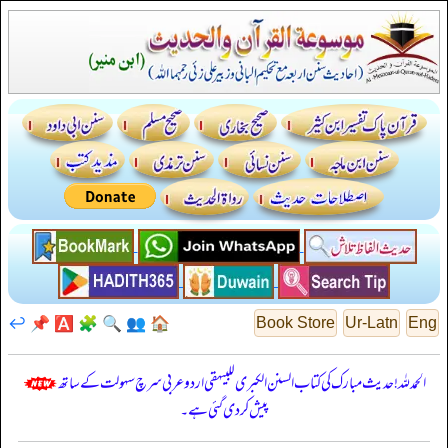
↩️
📌
🅰️
🧩
🔍
👥
🏠
Book Store
Ur-Latn
Eng
الحمدللہ! حدیث مبارک کی کتاب السنن الكبرى للبيهقي اردو عربی سرچ سہولت کے ساتھ
پیش کر دی گئی ہے۔