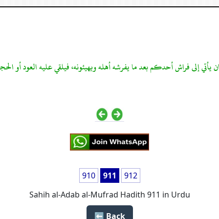
ن يأتي إلى فراش أحدكم بعد ما يفرشه أهله ويهيئونه، فيلقي عليه العود أو الحج
910
911
912
Sahih al-Adab al-Mufrad Hadith 911 in Urdu
Back ⬅️