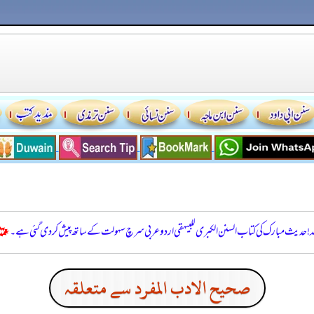
للہ! حدیث مبارک کی کتاب السنن الكبرى للبيهقي اردو عربی سرچ سہولت کے ساتھ پیش کر دی گئی ہے۔
صحيح الادب المفرد سے متعلقہ