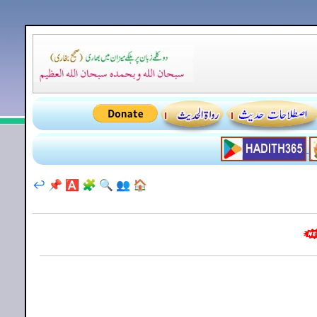
↩️
📌
🅰️
🧩
🔍
👥
🏠