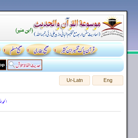
Ur-Latn
Eng
الحمد