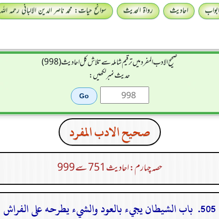
بواب
احادیث
رواۃ الحدیث
سوانح حیات: محمد ناصر الدین الالبانی رحمہ اللہ
صحيح الادب المفرد میں ترقیم شاملہ سے تلاش کل احادیث (998)
حدیث نمبر لکھیں:
صحيح الادب المفرد
حصہ چہارم: احادیث 751 سے 999
505. باب الشيطان يجيء بالعود والشيء يطرحه على الفراش