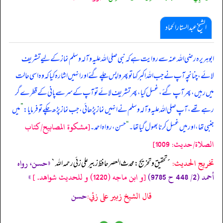
الشیخ عبدالستار الحماد
ابوہریرہ رضی اللہ عنہ سے روایت ہے کہ نبی صلی ‌اللہ ‌علیہ ‌وآلہ ‌وسلم نماز کے لیے تشریف
لائے، چنانچہ آپ نے جب اللہ اکبر کہا تو پھر واپس چلے گئے اور انہیں اشارہ کیا کہ وہ اسی حالت
میں رہیں، پھر آپ گئے، غسل کیا، پھر تشریف لائے تو آپ کے سر سے پانی کے قطرے گر
رہے تھے، آپ صلی ‌اللہ ‌علیہ ‌وآلہ ‌وسلم نے انہیں نماز پڑھائی، جب نماز پڑھ چکے تو فرمایا:
”
میں
[مشكوة المصابيح/كتاب
جنبی تھا، اور میں غسل کرنا بھول گیا تھا۔
“
حسن، رواہ احمد۔
الصلاة/حدیث: 1009]
تخریج الحدیث:
«حسن، رواه
´تحقيق و تخريج: محدث العصر حافظ زبير على زئي رحمه الله`
أحمد (2/ 448 ح 9785)
[و ابن ماجه (1220) و للحديث شواھد. ]
»
قال الشيخ زبير على زئي:
حسن