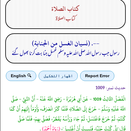
كتاب الصلاة
كتاب الصلاة
--. (نسيان الغسل من الجنابة)
رسول جب رسول اللہ صلی اللہ علیہ وسلم غسل جنابت کرنا بھول گئے
Report Error
اظهار التشكيل
🔍 English
حدیث نمبر:
1009
الْفَصْلُ الثَّالِثُ 1009 - عَنْ أَبِي هُرَيْرَةَ - رَضِيَ اللَّهُ عَنْهُ - أَنَّ النَّبِيَّ - صَلَّى
اللَّهُ عَلَيْهِ وَسَلَّمَ - خَرَجَ إِلَى الصَّلَاةِ، فَلَمَّا كَبَّرَ انْصَرَفَ، وَأَوْمَأَ إِلَيْهِمْ أَنْ كَمَا
كُنْتُمْ، ثُمَّ خَرَجَ فَاغْتَسَلَ، ثُمَّ جَاءَ وَرَأَسُهُ يَقْطُرُ، فَصَلَّى بِهِمْ، فَلَمَّا صَلَّى
قَالَ:"إِنِّي كُنْتُ جُنُبًا، فَنَسِيتُ أَنْ أَغْتَسِلَ"،
(رَوَاهُ أَحْمَدُ)
.