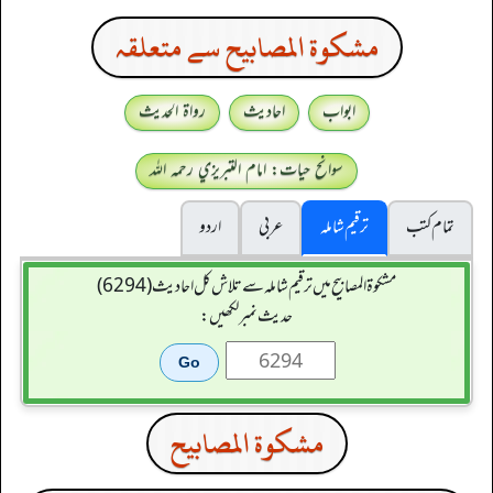
مشكوة المصابيح سے متعلقہ
ابواب
احادیث
رواۃ الحدیث
سوانح حیات: امام التبريزي رحمہ اللہ
تمام کتب
ترقیم شاملہ
عربی
اردو
مشکوۃ المصابیح میں ترقیم شاملہ سے تلاش کل احادیث (6294)
حدیث نمبر لکھیں:
مشكوة المصابيح