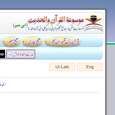
Ur-Latn
Eng
الحمد