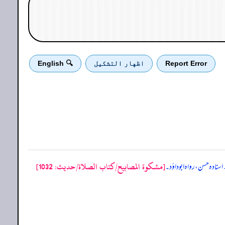
Report Error
اظهار التشكيل
🔍 English
[مشكوة المصابيح/كتاب الصلاة/حدیث: 1032]
اسنادہ حسن، رواہ ابوداؤد۔