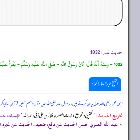
حدیث نمبر:
1032
1032 - وَعَنْهُ أَنَّهُ قَالَ: كَانَ رَسُولُ اللَّهِ - صَلَّى اللَّهُ عَلَيْهِ وَسَلَّمَ - يَقْرَأُ عَلَيْنَا الْقُرْآنَ، فَإِذَا مَرَّ بِالسَّجْدَةِ، كَبَّرَ وَسَجَدَ وَسَجَدْنَا مَعَهُ، رَوَاهُ أَبُو دَاوُدَ.
الشیخ عبدالستار الحماد
ابن عمر رضی اللہ عنہ بیان کرتے ہیں، رسول اللہ صلی ‌اللہ ‌علیہ ‌وآلہ ‌وسلم ہمیں قرآن سنا
تخریج الحدیث:
«إسناده حسن، 
´تحقيق و تخريج: محدث العصر حافظ زبير على زئي رحمه الله`
٭ عبد الله العمري حسن الحديث عن نافع، ضعيف الحديث عن غيره.»