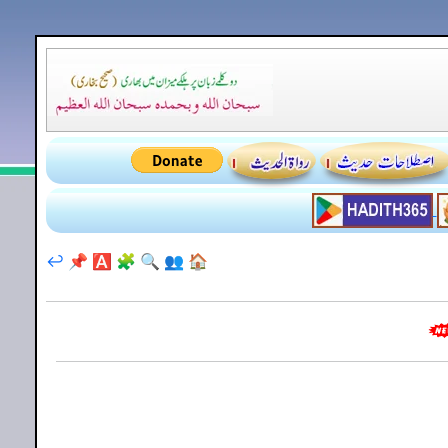
↩️
📌
🅰️
🧩
🔍
👥
🏠