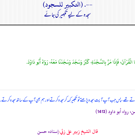
--. (التكبير للسجود)
سجدہ کے لیے تکبیر کی جائے
یا کرتے تھے، پس جب آپ آیت سجدہ پڑھتے تو تکبیر کہہ کر سجدہ کرتے اور ہم بھی آپ کے ساتھ سجدہ کرتے۔ 
رواه أبو داود (1413)
قال الشيخ زبير على زئي:
إسناده حسن