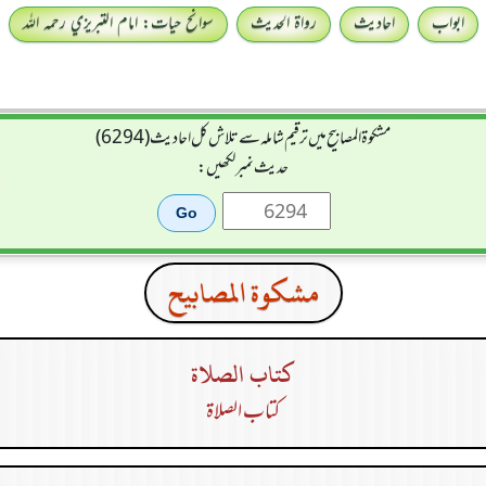
ابواب
احادیث
رواۃ الحدیث
سوانح حیات: امام التبريزي رحمہ اللہ
مشکوۃ المصابیح میں ترقیم شاملہ سے تلاش کل احادیث (6294)
حدیث نمبر لکھیں:
مشكوة المصابيح
كتاب الصلاة
كتاب الصلاة