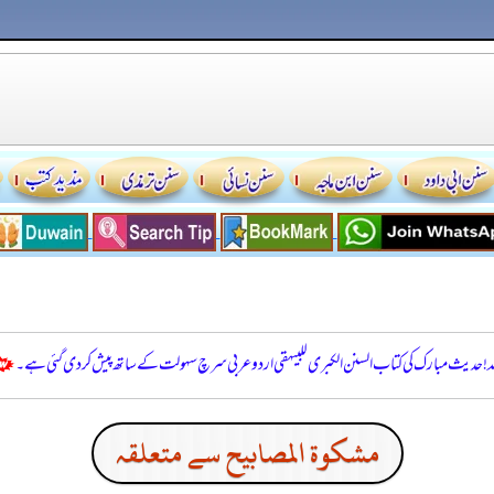
للہ! حدیث مبارک کی کتاب السنن الكبرى للبيهقي اردو عربی سرچ سہولت کے ساتھ پیش کر دی گئی ہے۔
مشكوة المصابيح سے متعلقہ