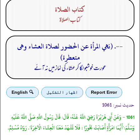
كتاب الصلاة
كتاب الصلاة
--. (نهي المرأة عن الحضور لصلاة العشاء وهى
متعطرة)
عورت خوشبو لگا کر عشاء کی نماز میں نہ آئے
Report Error
اظهار التشكيل
🔍 English
حدیث نمبر:
1061
1061 - وَعَنْ أَبِي هُرَيْرَةَ رَضِيَ اللَّهُ عَنْهُ، قَالَ: قَالَ رَسُولُ اللَّهِ صَلَّى اللَّهُ عَلَيْهِ
وَسَلَّمَ:"أَيُّمَا امْرَأَةٍ أَصَابَتْ بَخُورًا ; فَلَا تَشْهَدْ مَعَنَا الْعِشَاءَ الْآخِرَةَ". رَوَاهُ مُسْلِمٌ.