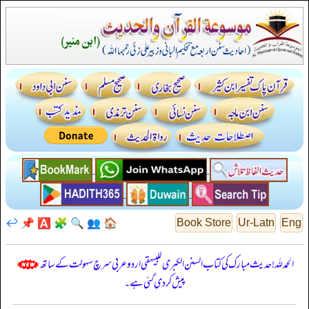
↩️
📌
🅰️
🧩
🔍
👥
🏠
Book Store
Ur-Latn
Eng
الحمدللہ! حدیث مبارک کی کتاب السنن الكبرى للبيهقي اردو عربی سرچ سہولت کے ساتھ
پیش کر دی گئی ہے۔