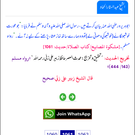
الشیخ عبدالستار الحماد
ابوہریرہ رضی اللہ عنہ بیان کرتے ہیں، رسول اللہ صلی ‌اللہ ‌علیہ ‌وآلہ ‌وسلم نے فرمایا:
”
جو عورت
خوشبو لگائے (خوشبو کی دھونی لے) تو وہ ہمارے ساتھ نماز عشاء پڑھنے کے لیے نہ آئے۔
“
رواہ
[مشكوة المصابيح/كتاب الصلاة/حدیث: 1061]
مسلم۔
تخریج الحدیث:
«رواه مسلم
´تحقيق و تخريج: محدث العصر حافظ زبير على زئي رحمه الله`
(143/ 444)»
قال الشيخ زبير على زئي:
صحيح
1060
1061
1062