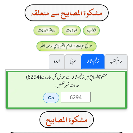
مشكوة المصابيح سے متعلقہ
ابواب
احادیث
رواۃ الحدیث
سوانح حیات: امام التبريزي رحمہ اللہ
تمام کتب
ترقیم شاملہ
عربی
اردو
مشکوۃ المصابیح میں ترقیم شاملہ سے تلاش کل احادیث (6294)
حدیث نمبر لکھیں:
مشكوة المصابيح