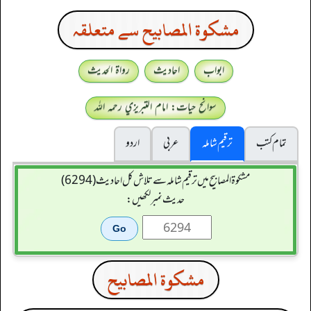
مشكوة المصابيح سے متعلقہ
ابواب
احادیث
رواۃ الحدیث
سوانح حیات: امام التبريزي رحمہ اللہ
تمام کتب
ترقیم شاملہ
عربی
اردو
مشکوۃ المصابیح میں ترقیم شاملہ سے تلاش کل احادیث (6294)
حدیث نمبر لکھیں:
مشكوة المصابيح