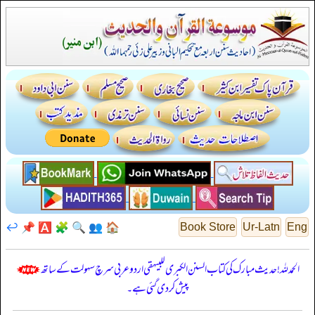
↩️
📌
🅰️
🧩
🔍
👥
🏠
Book Store
Ur-Latn
Eng
الحمدللہ! حدیث مبارک کی کتاب السنن الكبرى للبيهقي اردو عربی سرچ سہولت کے ساتھ
پیش کر دی گئی ہے۔