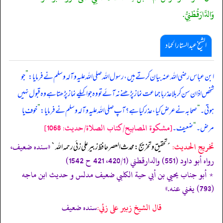
وَالدَّارَقُطْنِيُّ.
الشیخ عبدالستار الحماد
ابن عباس رضی اللہ عنہ بیان کرتے ہیں، رسول اللہ صلی ‌اللہ ‌علیہ ‌وآلہ ‌وسلم نے فرمایا:
”
جو
شخص اذان سن کر بلا عذر با جماعت نماز پڑھنے نہ آئے تو وہ جو اکیلے نماز پڑھتا ہے وہ قبول نہیں
ہوتی۔
“
صحابہ نے عرض کیا، عذر کیا ہے؟ آپ صلی ‌اللہ ‌علیہ ‌وآلہ ‌وسلم نے فرمایا:
”
خوف یا
[مشكوة المصابيح/كتاب الصلاة/حدیث: 1068]
مرض۔
“
ضعیف۔
تخریج الحدیث:
«سنده ضعيف،
´تحقيق و تخريج: محدث العصر حافظ زبير على زئي رحمه الله`
رواه أبو داود (551) والدارقطني (420/1، 421 ح 1542)
٭ أبو جناب يحيي بن أبي حية الکلبي ضعيف مدلس و حديث ابن ماجه
(793) يغني عنه.»
قال الشيخ زبير على زئي:
سنده ضعيف