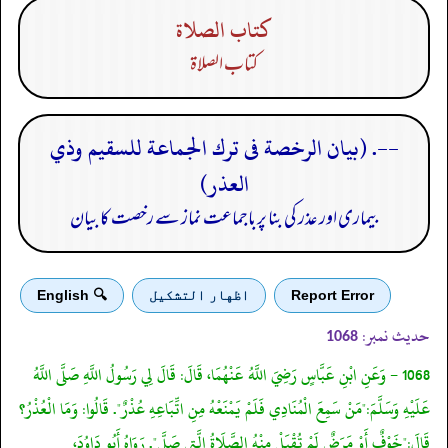
كتاب الصلاة
كتاب الصلاة
--. (بيان الرخصة فى ترك الجماعة للسقيم وذي
العذر)
بیماری اور عذر کی بنا پر باجماعت نماز سے رخصت کا بیان
Report Error
اظهار التشكيل
🔍 English
حدیث نمبر:
1068
1068 - وَعَنِ ابْنِ عَبَّاسٍ رَضِيَ اللَّهُ عَنْهُمَا، قَالَ: قَالَ لِي رَسُولُ اللَّهِ صَلَّى اللَّهُ
عَلَيْهِ وَسَلَّمَ:"مَنْ سَمِعَ الْمُنَادِي فَلَمْ يَمْنَعْهُ مِنِ اتِّبَاعِهِ عُذْرٌ". قَالُوا: وَمَا الْعُذْرُ؟
قَالَ:"خَوْفٌ أَوْ مَرَضٌ لَمْ تُقْبَلْ مِنْهُ الصَّلَاةُ الَّتِي صَلَّى". رَوَاهُ أَبُو دَاوُدَ،