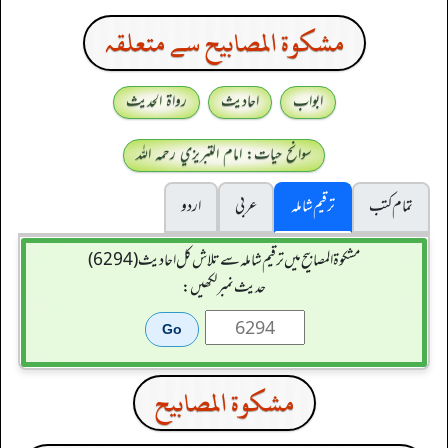
مشكوة المصابيح سے متعلقہ
ابواب
احادیث
رواۃ الحدیث
سوانح حیات: امام التبريزي رحمہ اللہ
تمام کتب
ترقیم شاملہ
عربی
اردو
مشکوۃ المصابیح میں ترقیم شاملہ سے تلاش کل احادیث (6294)
حدیث نمبر لکھیں:
مشكوة المصابيح