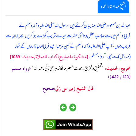
الشیخ عبدالستار الحماد
عبداللہ بن مسعود رضی اللہ عنہ بیان کرتے ہیں، رسول اللہ صلی ‌اللہ ‌علیہ ‌وآلہ ‌وسلم نے
فرمایا:
”
تم میں سے صاحب عقل و دانش حضرات میرے قریب کھڑے ہوا کریں، پھر جو ان سے
قریب ہوں، آپ صلی ‌اللہ ‌علیہ ‌وآلہ ‌وسلم نے تین مرتبہ ایسے فرمایا اور بازاروں کے شور
[مشكوة المصابيح/كتاب الصلاة/حدیث: 1089]
(مسائل) سے بچو۔
“
رواہ مسلم۔
تخریج الحدیث:
«رواه مسلم
´تحقيق و تخريج: محدث العصر حافظ زبير على زئي رحمه الله`
(123 / 432)»
قال الشيخ زبير على زئي:
صحيح