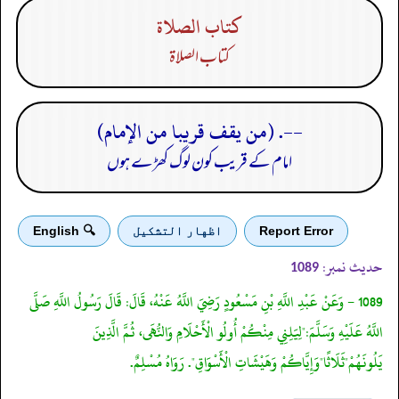
كتاب الصلاة
كتاب الصلاة
--. (من يقف قريبا من الإمام)
امام کے قریب کون لوگ کھڑے ہوں
Report Error
اظهار التشكيل
🔍 English
حدیث نمبر:
1089
1089 - وَعَنْ عَبْدِ اللَّهِ بْنِ مَسْعُودٍ رَضِيَ اللَّهُ عَنْهُ، قَالَ: قَالَ رَسُولُ اللَّهِ صَلَّى
اللَّهُ عَلَيْهِ وَسَلَّمَ:"لِيَلِنِي مِنْكُمْ أُولُو الْأَحْلَامِ وَالنُّهَى، ثُمَّ الَّذِينَ
يَلُونَهُمْ"ثَلَاثًا"وَإِيَّاكُمْ وَهَيْشَاتِ الْأَسْوَاقِ". رَوَاهُ مُسْلِمٌ.