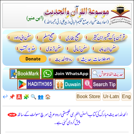
↩️
📌
🅰️
🧩
🔍
👥
🏠
Book Store
Ur-Latn
Eng
الحمدللہ! حدیث مبارک کی کتاب السنن الكبرى للبيهقي اردو عربی سرچ سہولت کے ساتھ
پیش کر دی گئی ہے۔