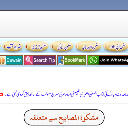
للہ! حدیث مبارک کی کتاب السنن الكبرى للبيهقي اردو عربی سرچ سہولت کے ساتھ پیش کر دی گئی ہے۔
مشكوة المصابيح سے متعلقہ