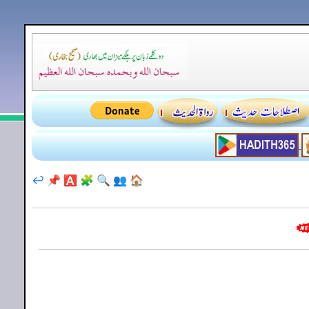
↩️
📌
🅰️
🧩
🔍
👥
🏠