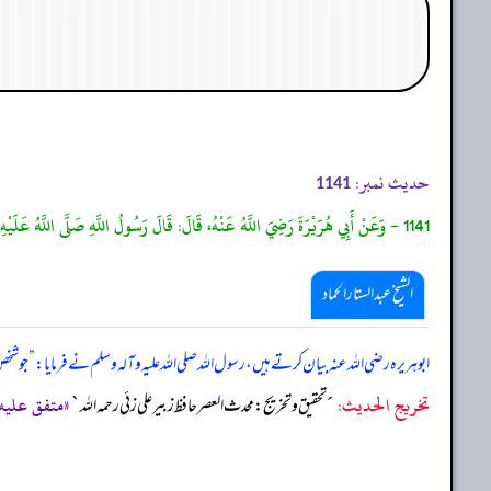
حدیث نمبر:
1141
1141 - وَعَنْ أَبِي هُرَيْرَةَ رَضِيَ اللَّهُ عَنْهُ، قَالَ: قَالَ رَسُولُ اللَّهِ صَلَّى اللَّهُ عَلَيْهِ وَسَلَّمَ:"أَمَا يَخْشَى الَّذِي يَرْفَعُ رَأْسَهُ قَبْلَ الْإِمَامِ أَنْ يُحَوِّلَ اللَّهُ رَأْسَهُ رَأْسَ حِمَارٍ) . مُتَّفَقٌ عَلَيْهِ.
الشیخ عبدالستار الحماد
ابوہریرہ رضی اللہ عنہ بیان کرتے ہیں، رسول اللہ صلی ‌اللہ ‌علیہ ‌وآلہ ‌وسلم نے فرمایا:
”
جو شخص
تخریج الحدیث:
«متفق عليه، رواه البخ
´تحقيق و تخريج: محدث العصر حافظ زبير على زئي رحمه الله`