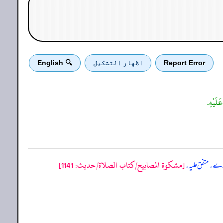
Report Error
اظهار التشكيل
🔍 English
[مشكوة المصابيح/كتاب الصلاة/حدیث: 1141]
ا دے۔ متفق علیہ۔