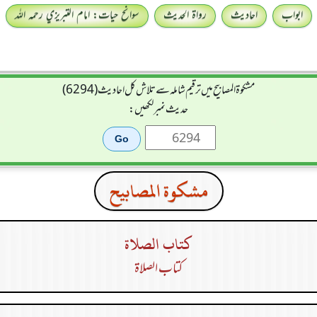
ابواب
احادیث
رواۃ الحدیث
سوانح حیات: امام التبريزي رحمہ اللہ
مشکوۃ المصابیح میں ترقیم شاملہ سے تلاش کل احادیث (6294)
حدیث نمبر لکھیں:
مشكوة المصابيح
كتاب الصلاة
كتاب الصلاة