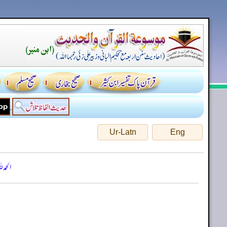
Ur-Latn
Eng
الحمد