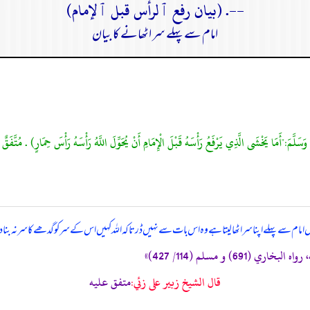
--. (بيان رفع ٱلرأس قبل ٱلإمام)
امام سے پہلے سر اٹھانے کا بیان
 امام سے پہلے اپنا سر اٹھا لیتا ہے وہ اس بات سے نہیں ڈرتا کہ اللہ کہیں اس کے سر کو گدھے کا سر نہ بن
اري (691) و مسلم (114/ 427)»
قال الشيخ زبير على زئي:
متفق عليه