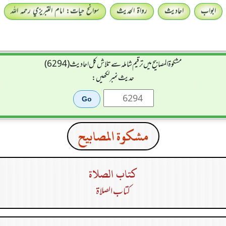
ابواب
احادیث
رواۃ الحدیث
سوانح حیات: امام التبريزي رحمہ اللہ
مشکوۃ المصابیح میں ترقیم شاملہ سے تلاش کل احادیث (6294)
حدیث نمبر لکھیں:
مشكوة المصابيح
كتاب الصلاة
كتاب الصلاة