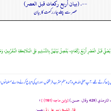
--. (بيان أربع ركعات قبل العصر)
عصر سے پہلے چار رکعت کا بیان
عتیں پڑھا کرتے تھے، آپ صلی ‌اللہ ‌علیہ ‌وآلہ ‌وسلم مقرب فرشتوں، اور ان کی اتباع کرنے والے مسلمانوں 
 (429 وقال: حسن.)
[وابن ماجه (1161) ]
»
قال الشيخ زبير على زئي:
حسن