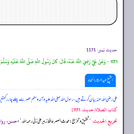
حدیث نمبر:
1171
1171 - وَعَنْ عَلِيٍّ رَضِيَ اللَّهُ عَنْهُ، قَالَ: كَانَ رَسُولُ اللَّهِ صَلَّى اللَّهُ عَلَيْهِ وَسَلَّمَ يُصَلِّي قَبْلَ الْعَصْرِ أَرْبَعَ رَكَعَاتٍ، يَفْصِلُ بَيْنَهُنَّ بِالتَّسْلِيمِ عَلَى الْمَلَائِكَةِ الْمُقَرَّبِينَ، وَمَنْ تَبِعَهُمْ مِنَ الْمُسْلِمِينَ وَالْمُؤْمِنِينَ. رَوَاهُ التِّرْمِذِيُّ.
الشیخ عبدالستار الحماد
علی رضی اللہ عنہ بیان کرتے ہیں، رسول اللہ صلی ‌اللہ ‌علیہ ‌وآلہ ‌وسلم عصر سے پہلے چار رک
كتاب الصلاة/حدیث: 1171]
تخریج الحدیث:
«حسن، رواه الترمذي
´تحقيق و تخريج: محدث العصر حافظ زبير على زئي رحمه الله`