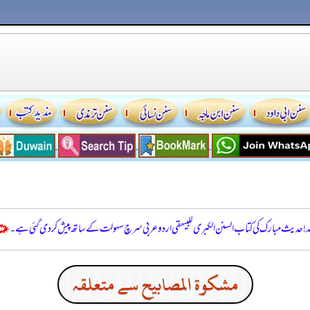
للہ! حدیث مبارک کی کتاب السنن الكبرى للبيهقي اردو عربی سرچ سہولت کے ساتھ پیش کر دی گئی ہے۔
مشكوة المصابيح سے متعلقہ