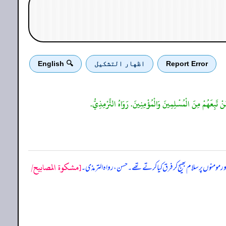
Report Error
اظهار التشكيل
🔍 English
[مشكوة المصابيح/
اور مومنوں پر سلام بھیج کر فرق کیا کرتے تھے۔ حسن، رواہ الترمذی۔