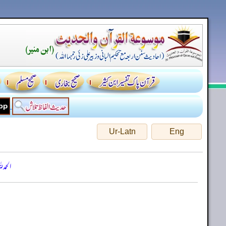
Ur-Latn
Eng
الحمد