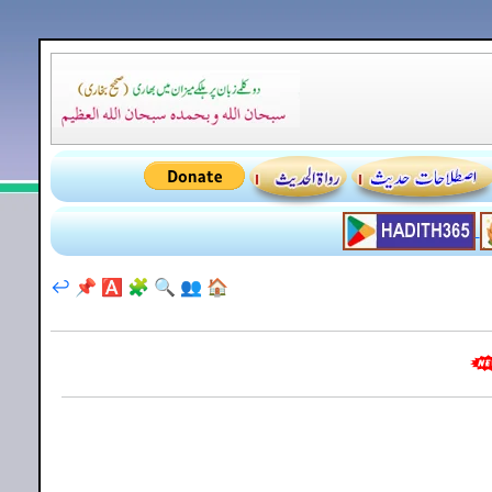
↩️
📌
🅰️
🧩
🔍
👥
🏠