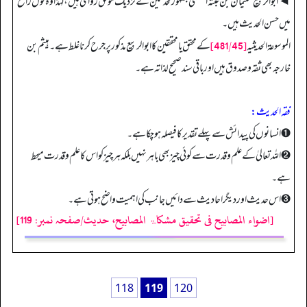
◄ ابوالربیع سلیمان بن عبتہ السلمی جمہور محدثین کے نزدیک موثق روای ہیں، لہٰذا وہ قول راجح
میں حسن الحدیث ہیں۔
[481/45]
الموسوعة الحديثيه
کے محقق یا محققین کا ابوالربیع مذکور پر جرح کرنا غلط ہے۔ ہیثم بن
خارجہ بھی ثقہ و صدوق ہیں اور باقی سند صحیح لذاتہ ہے۔
فقہ الحدیث:
➊ انسانوں کی پیدائش سے پہلے تقدیر کا فیصلہ ہو چکا ہے۔
➋ اللہ تعالیٰ کے علم و قدرت سے کوئی چیز بھی باہر نہیں بلکہ ہر چیز کو اس کا علم و قدرت میحط
ہے۔
➌ اس حدیث اور دیگر احادیث سے دائیں جانب کی اہمیت واضح ہوتی ہے۔
[اضواء المصابیح فی تحقیق مشکاۃ المصابیح، حدیث/صفحہ نمبر: 119]
118
119
120