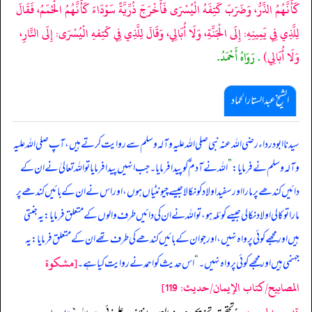
كَأَنَّهُمُ الذَّرُّ، وَضَرَبَ كَتِفَهُ الْيُسْرَى فَأَخْرَجَ ذُرِّيَّةً سَوْدَاءَ كَأَنَّهُمُ الْحُمَمُ، فَقَالَ
لِلَّذِي فِي يَمِينِهِ: إِلَى الْجَنَّةِ، وَلَا أُبَالِي، وَقَالَ لِلَّذِي فِي كَتِفهِ الْيُسْرَى: إِلَى النَّارِ،
وَلَا أُبَالِي)
. رَوَاهُ أَحْمَدُ.
الشیخ عبدالستار الحماد
سیدنا ابودرداء رضی اللہ عنہ نبی صلی ‌اللہ ‌علیہ ‌وآلہ ‌وسلم سے روایت کرتے ہیں، آپ صلی ‌اللہ ‌علیہ
‌وآلہ ‌وسلم نے فرمایا:
”
اللہ نے آدم ؑ کو پیدا فرمایا۔ جب انہیں پیدا فرمایا تو اللہ تعالیٰ نے ان کے
دائیں کندھے پر مارا اور سفید اولاد کو نکالا جیسے چیونٹیاں ہوں، اور اس نے ان کے بائیں کندھے پر
مارا تو کالی اولاد نکالی جیسے کوئلہ ہو، تو اللہ نے ان کی دائیں طرف والوں کے متعلق فرمایا: یہ جنتی
ہیں اور مجھے کوئی پرواہ نہیں، اور جو ان کے بائیں کندھے کی طرف تھے ان کے متعلق فرمایا: یہ
[مشكوة
جہنمی ہیں اور مجھے کوئی پرواہ نہیں۔
“
اس حدیث کو احمد نے روایت کیا ہے۔
المصابيح/كتاب الإيمان/حدیث: 119]