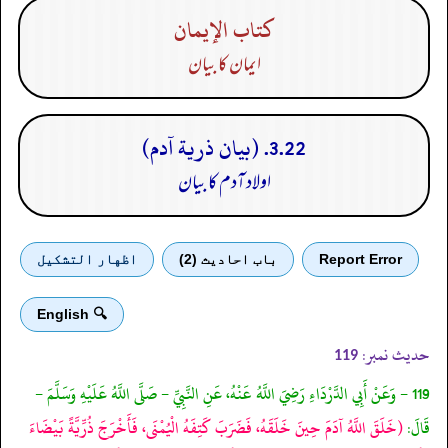
كتاب الإيمان
ایمان کا بیان
3.22. (بيان ذرية آدم)
اولاد آدم کا بیان
Report Error
باب احادیث (2)
اظهار التشكيل
🔍 English
حدیث نمبر:
119
119 - وَعَنْ أَبِي الدَّرْدَاءِ رَضِيَ اللَّهُ عَنْهُ، عَنِ النَّبِيِّ - صَلَّى اللَّهُ عَلَيْهِ وَسَلَّمَ -
قَالَ:
(خَلَقَ اللَّهُ آدَمَ حِينَ خَلَقَهُ، فَضَرَبَ كَتِفَهُ الْيُمْنَى، فَأَخْرَجَ ذُرِّيَّةً بَيْضَاءَ