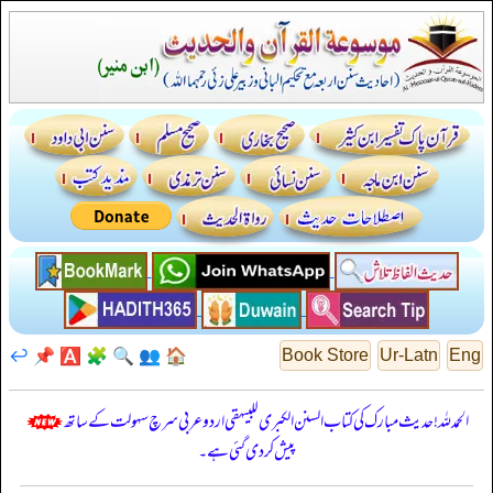
↩️
📌
🅰️
🧩
🔍
👥
🏠
Book Store
Ur-Latn
Eng
الحمدللہ! حدیث مبارک کی کتاب السنن الكبرى للبيهقي اردو عربی سرچ سہولت کے ساتھ
پیش کر دی گئی ہے۔