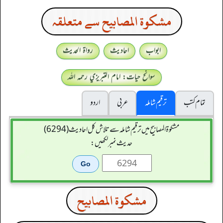
مشكوة المصابيح سے متعلقہ
ابواب
احادیث
رواۃ الحدیث
سوانح حیات: امام التبريزي رحمہ اللہ
تمام کتب
ترقیم شاملہ
عربی
اردو
مشکوۃ المصابیح میں ترقیم شاملہ سے تلاش کل احادیث (6294)
حدیث نمبر لکھیں:
مشكوة المصابيح