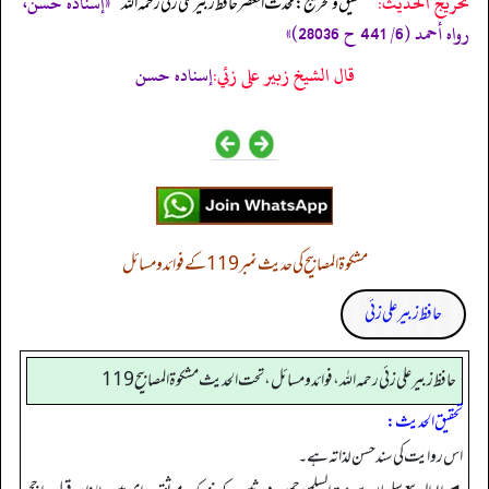
تخریج الحدیث:
«إسناده حسن،
´تحقيق و تخريج: محدث العصر حافظ زبير على زئي رحمه الله`
رواه أحمد (6/ 441 ح 28036)»
قال الشيخ زبير على زئي:
إسناده حسن
مشکوۃ المصابیح کی حدیث نمبر 119 کے فوائد و مسائل
حافظ زبیر علی زئی
حافظ زبير على زئي رحمه الله، فوائد و مسائل، تحت الحديث مشكوة المصابيح 119
تحقیق الحدیث:
اس روایت کی سند حسن لذاتہ ہے۔