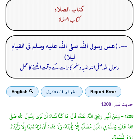
كتاب الصلاة
كتاب الصلاة
--. (عمل رسول الله صلى الله عليه وسلم فى القيام
ليلا)
رسول اللہ صلی اللہ علیہ وسلم کا رات کے وقت اٹھنے کا عمل
Report Error
اظهار التشكيل
🔍 English
حدیث نمبر:
1208
1208 - وَعَنْ أَنَسٍ رَضِيَ اللَّهُ عَنْهُ، قَالَ: مَا كُنَّا نَشَاءُ أَنْ نَرَى رَسُولَ اللَّهِ صَلَّى
اللَّهُ عَلَيْهِ وَسَلَّمَ فِي اللَّيْلِ مُصَلِّيًا إِلَّا رَأَيْنَاهُ، وَلَا نَشَاءُ أَنْ نَرَاهُ نَائِمًا إِلَّا رَأَيْنَاهُ.
رَوَاهُ النَّسَائِيُّ.