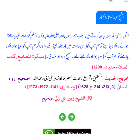
الشیخ عبدالستار الحماد
انس رضی اللہ عنہ بیان کرتے ہیں، جب ہم رسول اللہ صلی ‌اللہ ‌علیہ ‌وآلہ ‌وسلم کو رات تہجد پڑھتے
ہوئے دیکھنا چاہتے تو ہم آپ کو (اس حالت میں) دیکھ لیتے تھے، اور اگر ہم آپ کو سویا ہوا دیکھنا
[مشكوة المصابيح/كتاب
چاہتے تو ہم آپ کو (سویا ہوا) دیکھ لیتے تھے۔ صحیح، رواہ النسائی۔
الصلاة/حدیث: 1208]
تخریج الحدیث:
«صحيح، رواه
´تحقيق و تخريج: محدث العصر حافظ زبير على زئي رحمه الله`
النسائي (3/ 213، 214 ح 1628)
[والبخاري: 1141، 1972، 1973]
»
قال الشيخ زبير على زئي:
صحيح