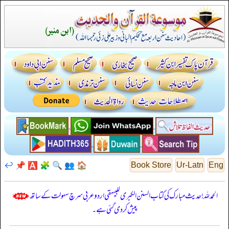
↩️
📌
🅰️
🧩
🔍
👥
🏠
Book Store
Ur-Latn
Eng
الحمدللہ! حدیث مبارک کی کتاب السنن الكبرى للبيهقي اردو عربی سرچ سہولت کے ساتھ
پیش کر دی گئی ہے۔