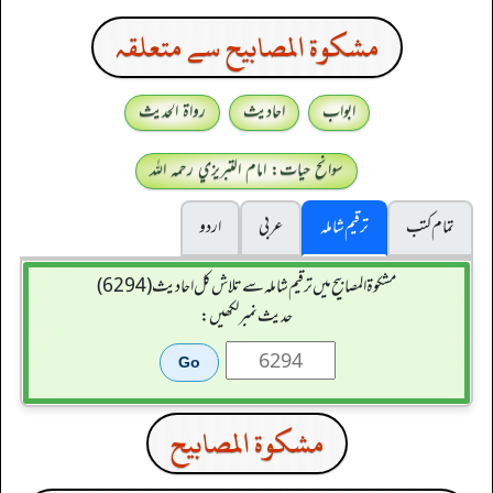
مشكوة المصابيح سے متعلقہ
ابواب
احادیث
رواۃ الحدیث
سوانح حیات: امام التبريزي رحمہ اللہ
تمام کتب
ترقیم شاملہ
عربی
اردو
مشکوۃ المصابیح میں ترقیم شاملہ سے تلاش کل احادیث (6294)
حدیث نمبر لکھیں:
مشكوة المصابيح